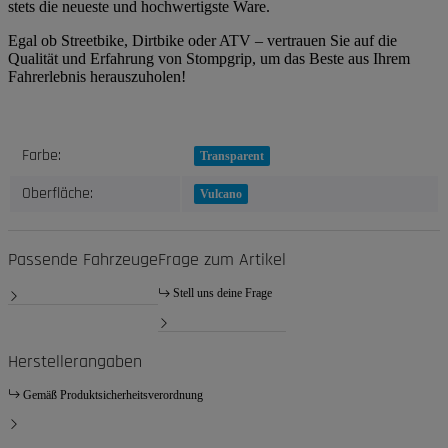
stets die neueste und hochwertigste Ware.
Egal ob Streetbike, Dirtbike oder ATV – vertrauen Sie auf die
Qualität und Erfahrung von Stompgrip, um das Beste aus Ihrem
Fahrerlebnis herauszuholen!
Produkteigenschaft
Wert
Farbe:
Transparent
Oberfläche:
Vulcano
Passende Fahrzeuge
Frage zum Artikel
Stell uns deine Frage
Herstellerangaben
Gemäß Produktsicherheitsverordnung