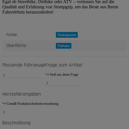
Egal ob Streetbike, Dirtbike oder ATV – vertrauen Sie auf die
Qualität und Erfahrung von Stompgrip, um das Beste aus Ihrem
Fahrerlebnis herauszuholen!
Produkteigenschaft
Wert
Farbe:
Transparent
Oberfläche:
Vulcano
Passende Fahrzeuge
Frage zum Artikel
Stell uns deine Frage
Herstellerangaben
Gemäß Produktsicherheitsverordnung
Beschreibung