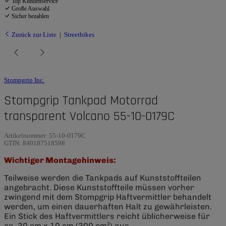
Top Kundenservice
Große Auswahl
Sicher bezahlen
Zurück zur Liste
Streetbikes
Stompgrip Inc.
Stompgrip Tankpad Motorrad
transparent Volcano 55-10-0179C
Artikelnummer:
55-10-0179C
GTIN:
840187518598
Wichtiger Montagehinweis:
Teilweise werden die Tankpads auf Kunststoffteilen
angebracht. Diese Kunststoffteile müssen vorher
zwingend mit dem Stompgrip Haftvermittler behandelt
werden, um einen dauerhaften Halt zu gewährleisten.
Ein Stick des Haftvermittlers reicht üblicherweise für
ca. 30 cm x 10 cm (300 cm²) aus.