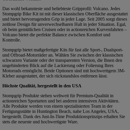
Das wohl bekannteste und beliebteste Gripprofil: Volcano. Jedes
Stompgrip Bike Kit ist mit dieser klassischen Oberfläche ausgestattet
und bietet hervorragenden Grip in jeder Lage. Seit 2005 sorgt dieses
zeitlose Design für unverwechselbaren Halt in jeder Situation. Egal,
ob beim gemütlichen Cruisen oder in actionreichen Kurvenfahrten –
Volcano bietet die perfekte Balance zwischen Komfort und
Kontrolle.
Stompgrip bietet maßgefertigte Kits für fast alle Sport-, Dualsport-
und Offroad-Motorräder an. Wählen Sie zwischen der klassischen
schwarzen Variante oder der transparenten Version, die Ihnen den
ungehinderten Blick auf die Lackierung oder Folierung Ihres
Motorrads ermöglicht. Beide Optionen sind mit hochwertigem 3M-
Kleber ausgestattet, der sich rückstandslos entfernen lässt.
Höchste Qualität, hergestellt in den USA
Stompgrip Produkte stehen weltweit für Premium-Qualität in
actionreichen Sportarten und bei anderen intensiven Aktivitäten.
Alle Produkte werden von einem spezialisierten Team in der
Fertigungsstätte in Huntington Beach, nahe Los Angeles, USA,
hergestellt. Dank des Just-In-Time Produktionsprinzips erhalten Sie
stets die neueste und hochwertigste Ware.