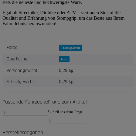
stets die neueste und hochwertigste Ware.
Egal ob Streetbike, Dirtbike oder ATV – vertrauen Sie auf die
Qualität und Erfahrung von Stompgrip, um das Beste aus Ihrem
Fahrerlebnis herauszuholen!
Produkteigenschaft
Wert
Farbe:
Transparent
Oberfläche:
Icon
Versandgewicht:
0,29 kg
Artikelgewicht:
0,29
kg
Passende Fahrzeuge
Frage zum Artikel
Stell uns deine Frage
Herstellerangaben