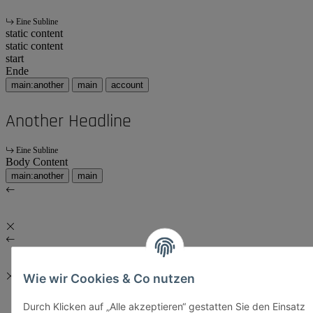
Eine Subline
static content
static content
start
Ende
main:another
main
account
Another Headline
Eine Subline
Body Content
main:another
main
Wie wir Cookies & Co nutzen
Durch Klicken auf „Alle akzeptieren“ gestatten Sie den Einsatz