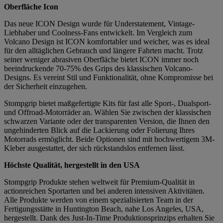
Oberfläche Icon
Das neue ICON Design wurde für Understatement, Vintage-
Liebhaber und Coolness-Fans entwickelt. Im Vergleich zum
Volcano Design ist ICON komfortabler und weicher, was es ideal
für den alltäglichen Gebrauch und längere Fahrten macht. Trotz
seiner weniger abrasiven Oberfläche bietet ICON immer noch
beeindruckende 70-75% des Grips des klassischen Volcano-
Designs. Es vereint Stil und Funktionalität, ohne Kompromisse bei
der Sicherheit einzugehen.
Stompgrip bietet maßgefertigte Kits für fast alle Sport-, Dualsport-
und Offroad-Motorräder an. Wählen Sie zwischen der klassischen
schwarzen Variante oder der transparenten Version, die Ihnen den
ungehinderten Blick auf die Lackierung oder Folierung Ihres
Motorrads ermöglicht. Beide Optionen sind mit hochwertigem 3M-
Kleber ausgestattet, der sich rückstandslos entfernen lässt.
Höchste Qualität, hergestellt in den USA
Stompgrip Produkte stehen weltweit für Premium-Qualität in
actionreichen Sportarten und bei anderen intensiven Aktivitäten.
Alle Produkte werden von einem spezialisierten Team in der
Fertigungsstätte in Huntington Beach, nahe Los Angeles, USA,
hergestellt. Dank des Just-In-Time Produktionsprinzips erhalten Sie