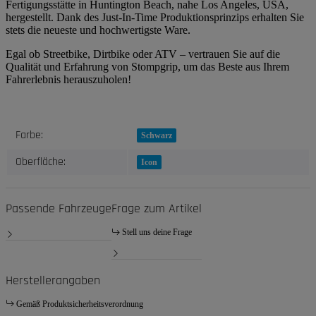
Fertigungsstätte in Huntington Beach, nahe Los Angeles, USA,
hergestellt. Dank des Just-In-Time Produktionsprinzips erhalten Sie
stets die neueste und hochwertigste Ware.
Egal ob Streetbike, Dirtbike oder ATV – vertrauen Sie auf die
Qualität und Erfahrung von Stompgrip, um das Beste aus Ihrem
Fahrerlebnis herauszuholen!
Produkteigenschaft
Wert
Farbe:
Schwarz
Oberfläche:
Icon
Passende Fahrzeuge
Frage zum Artikel
Stell uns deine Frage
Herstellerangaben
Gemäß Produktsicherheitsverordnung