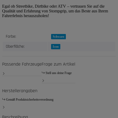
Egal ob Streetbike, Dirtbike oder ATV – vertrauen Sie auf die
Qualität und Erfahrung von Stompgrip, um das Beste aus Ihrem
Fahrerlebnis herauszuholen!
Produkteigenschaft
Wert
Farbe:
Schwarz
Oberfläche:
Icon
Passende Fahrzeuge
Frage zum Artikel
Stell uns deine Frage
Herstellerangaben
Gemäß Produktsicherheitsverordnung
Beschreibung