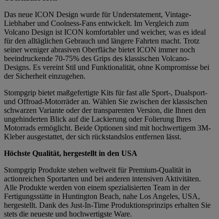
Das neue ICON Design wurde für Understatement, Vintage-
Liebhaber und Coolness-Fans entwickelt. Im Vergleich zum
Volcano Design ist ICON komfortabler und weicher, was es ideal
für den alltäglichen Gebrauch und längere Fahrten macht. Trotz
seiner weniger abrasiven Oberfläche bietet ICON immer noch
beeindruckende 70-75% des Grips des klassischen Volcano-
Designs. Es vereint Stil und Funktionalität, ohne Kompromisse bei
der Sicherheit einzugehen.
Stompgrip bietet maßgefertigte Kits für fast alle Sport-, Dualsport-
und Offroad-Motorräder an. Wählen Sie zwischen der klassischen
schwarzen Variante oder der transparenten Version, die Ihnen den
ungehinderten Blick auf die Lackierung oder Folierung Ihres
Motorrads ermöglicht. Beide Optionen sind mit hochwertigem 3M-
Kleber ausgestattet, der sich rückstandslos entfernen lässt.
Höchste Qualität, hergestellt in den USA
Stompgrip Produkte stehen weltweit für Premium-Qualität in
actionreichen Sportarten und bei anderen intensiven Aktivitäten.
Alle Produkte werden von einem spezialisierten Team in der
Fertigungsstätte in Huntington Beach, nahe Los Angeles, USA,
hergestellt. Dank des Just-In-Time Produktionsprinzips erhalten Sie
stets die neueste und hochwertigste Ware.