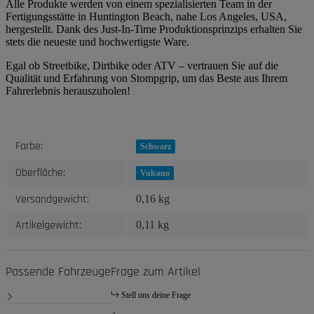
Alle Produkte werden von einem spezialisierten Team in der
Fertigungsstätte in Huntington Beach, nahe Los Angeles, USA,
hergestellt. Dank des Just-In-Time Produktionsprinzips erhalten Sie
stets die neueste und hochwertigste Ware.
Egal ob Streetbike, Dirtbike oder ATV – vertrauen Sie auf die
Qualität und Erfahrung von Stompgrip, um das Beste aus Ihrem
Fahrerlebnis herauszuholen!
Produkteigenschaft
Wert
Farbe:
Schwarz
Oberfläche:
Vulcano
Versandgewicht:
0,16 kg
Artikelgewicht:
0,11
kg
Passende Fahrzeuge
Frage zum Artikel
Stell uns deine Frage