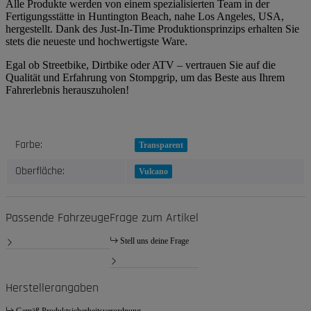
Alle Produkte werden von einem spezialisierten Team in der
Fertigungsstätte in Huntington Beach, nahe Los Angeles, USA,
hergestellt. Dank des Just-In-Time Produktionsprinzips erhalten Sie
stets die neueste und hochwertigste Ware.
Egal ob Streetbike, Dirtbike oder ATV – vertrauen Sie auf die
Qualität und Erfahrung von Stompgrip, um das Beste aus Ihrem
Fahrerlebnis herauszuholen!
Produkteigenschaft
Wert
Farbe:
Transparent
Oberfläche:
Vulcano
Passende Fahrzeuge
Frage zum Artikel
Stell uns deine Frage
Herstellerangaben
Gemäß Produktsicherheitsverordnung