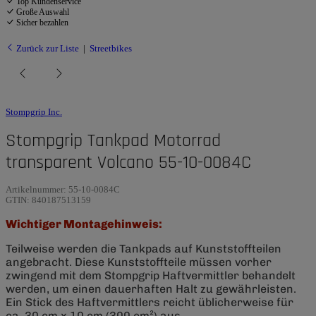
Top Kundenservice
Große Auswahl
Sicher bezahlen
Zurück zur Liste
Streetbikes
Stompgrip Inc.
Stompgrip Tankpad Motorrad
transparent Volcano 55-10-0084C
Artikelnummer:
55-10-0084C
GTIN:
840187513159
Wichtiger Montagehinweis:
Teilweise werden die Tankpads auf Kunststoffteilen
angebracht. Diese Kunststoffteile müssen vorher
zwingend mit dem Stompgrip Haftvermittler behandelt
werden, um einen dauerhaften Halt zu gewährleisten.
Ein Stick des Haftvermittlers reicht üblicherweise für
ca. 30 cm x 10 cm (300 cm²) aus.