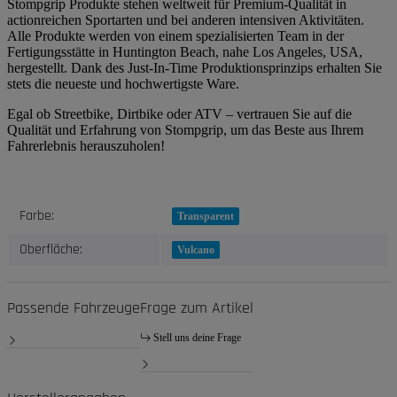
Stompgrip Produkte stehen weltweit für Premium-Qualität in
actionreichen Sportarten und bei anderen intensiven Aktivitäten.
Alle Produkte werden von einem spezialisierten Team in der
Fertigungsstätte in Huntington Beach, nahe Los Angeles, USA,
hergestellt. Dank des Just-In-Time Produktionsprinzips erhalten Sie
stets die neueste und hochwertigste Ware.
Egal ob Streetbike, Dirtbike oder ATV – vertrauen Sie auf die
Qualität und Erfahrung von Stompgrip, um das Beste aus Ihrem
Fahrerlebnis herauszuholen!
Produkteigenschaft
Wert
Farbe:
Transparent
Oberfläche:
Vulcano
Passende Fahrzeuge
Frage zum Artikel
Stell uns deine Frage