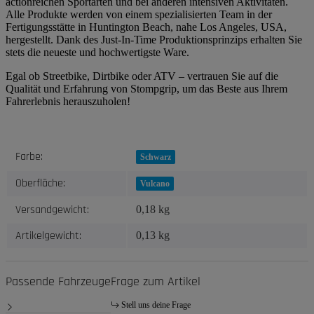
actionreichen Sportarten und bei anderen intensiven Aktivitäten.
Alle Produkte werden von einem spezialisierten Team in der
Fertigungsstätte in Huntington Beach, nahe Los Angeles, USA,
hergestellt. Dank des Just-In-Time Produktionsprinzips erhalten Sie
stets die neueste und hochwertigste Ware.
Egal ob Streetbike, Dirtbike oder ATV – vertrauen Sie auf die
Qualität und Erfahrung von Stompgrip, um das Beste aus Ihrem
Fahrerlebnis herauszuholen!
Produkteigenschaft
Wert
Farbe:
Schwarz
Oberfläche:
Vulcano
Versandgewicht:
0,18 kg
Artikelgewicht:
0,13
kg
Passende Fahrzeuge
Frage zum Artikel
Stell uns deine Frage