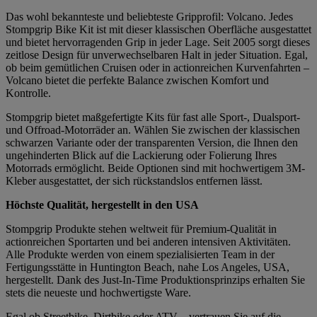
Das wohl bekannteste und beliebteste Gripprofil: Volcano. Jedes
Stompgrip Bike Kit ist mit dieser klassischen Oberfläche ausgestattet
und bietet hervorragenden Grip in jeder Lage. Seit 2005 sorgt dieses
zeitlose Design für unverwechselbaren Halt in jeder Situation. Egal,
ob beim gemütlichen Cruisen oder in actionreichen Kurvenfahrten –
Volcano bietet die perfekte Balance zwischen Komfort und
Kontrolle.
Stompgrip bietet maßgefertigte Kits für fast alle Sport-, Dualsport-
und Offroad-Motorräder an. Wählen Sie zwischen der klassischen
schwarzen Variante oder der transparenten Version, die Ihnen den
ungehinderten Blick auf die Lackierung oder Folierung Ihres
Motorrads ermöglicht. Beide Optionen sind mit hochwertigem 3M-
Kleber ausgestattet, der sich rückstandslos entfernen lässt.
Höchste Qualität, hergestellt in den USA
Stompgrip Produkte stehen weltweit für Premium-Qualität in
actionreichen Sportarten und bei anderen intensiven Aktivitäten.
Alle Produkte werden von einem spezialisierten Team in der
Fertigungsstätte in Huntington Beach, nahe Los Angeles, USA,
hergestellt. Dank des Just-In-Time Produktionsprinzips erhalten Sie
stets die neueste und hochwertigste Ware.
Egal ob Streetbike, Dirtbike oder ATV – vertrauen Sie auf die