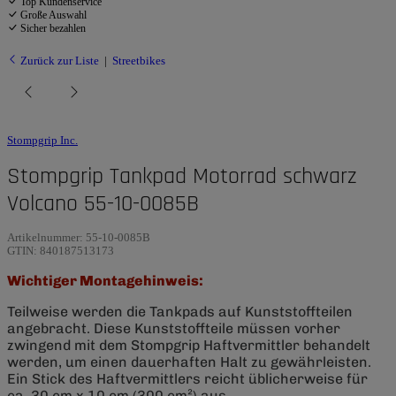
Top Kundenservice
Große Auswahl
Sicher bezahlen
Zurück zur Liste
Streetbikes
Stompgrip Inc.
Stompgrip Tankpad Motorrad schwarz
Volcano 55-10-0085B
Artikelnummer:
55-10-0085B
GTIN:
840187513173
Wichtiger Montagehinweis:
Teilweise werden die Tankpads auf Kunststoffteilen
angebracht. Diese Kunststoffteile müssen vorher
zwingend mit dem Stompgrip Haftvermittler behandelt
werden, um einen dauerhaften Halt zu gewährleisten.
Ein Stick des Haftvermittlers reicht üblicherweise für
ca. 30 cm x 10 cm (300 cm²) aus.