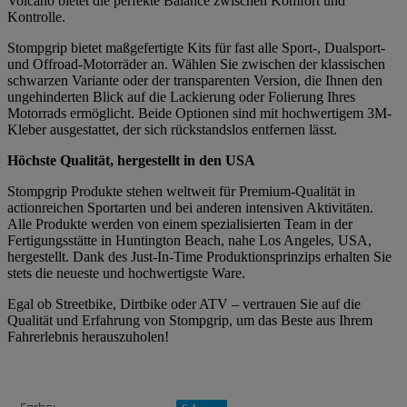
Volcano bietet die perfekte Balance zwischen Komfort und
Kontrolle.
Stompgrip bietet maßgefertigte Kits für fast alle Sport-, Dualsport-
und Offroad-Motorräder an. Wählen Sie zwischen der klassischen
schwarzen Variante oder der transparenten Version, die Ihnen den
ungehinderten Blick auf die Lackierung oder Folierung Ihres
Motorrads ermöglicht. Beide Optionen sind mit hochwertigem 3M-
Kleber ausgestattet, der sich rückstandslos entfernen lässt.
Höchste Qualität, hergestellt in den USA
Stompgrip Produkte stehen weltweit für Premium-Qualität in
actionreichen Sportarten und bei anderen intensiven Aktivitäten.
Alle Produkte werden von einem spezialisierten Team in der
Fertigungsstätte in Huntington Beach, nahe Los Angeles, USA,
hergestellt. Dank des Just-In-Time Produktionsprinzips erhalten Sie
stets die neueste und hochwertigste Ware.
Egal ob Streetbike, Dirtbike oder ATV – vertrauen Sie auf die
Qualität und Erfahrung von Stompgrip, um das Beste aus Ihrem
Fahrerlebnis herauszuholen!
Produkteigenschaft
Wert