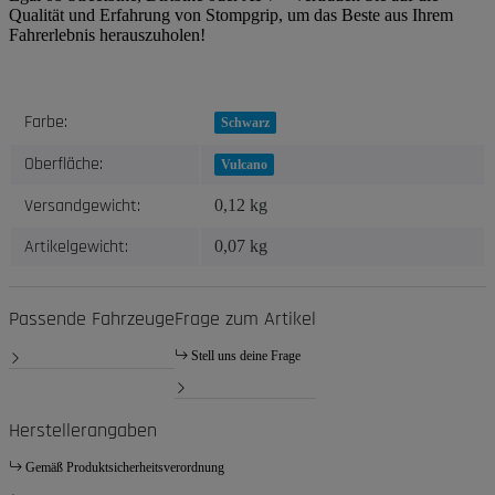
Qualität und Erfahrung von Stompgrip, um das Beste aus Ihrem
Fahrerlebnis herauszuholen!
Produkteigenschaft
Wert
Farbe:
Schwarz
Oberfläche:
Vulcano
Versandgewicht:
0,12 kg
Artikelgewicht:
0,07
kg
Passende Fahrzeuge
Frage zum Artikel
Stell uns deine Frage
Herstellerangaben
Gemäß Produktsicherheitsverordnung