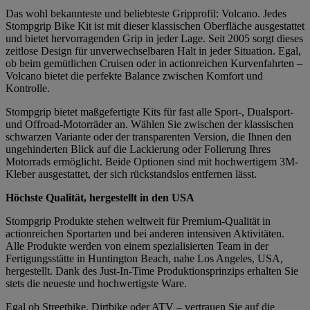
Das wohl bekannteste und beliebteste Gripprofil: Volcano. Jedes
Stompgrip Bike Kit ist mit dieser klassischen Oberfläche ausgestattet
und bietet hervorragenden Grip in jeder Lage. Seit 2005 sorgt dieses
zeitlose Design für unverwechselbaren Halt in jeder Situation. Egal,
ob beim gemütlichen Cruisen oder in actionreichen Kurvenfahrten –
Volcano bietet die perfekte Balance zwischen Komfort und
Kontrolle.
Stompgrip bietet maßgefertigte Kits für fast alle Sport-, Dualsport-
und Offroad-Motorräder an. Wählen Sie zwischen der klassischen
schwarzen Variante oder der transparenten Version, die Ihnen den
ungehinderten Blick auf die Lackierung oder Folierung Ihres
Motorrads ermöglicht. Beide Optionen sind mit hochwertigem 3M-
Kleber ausgestattet, der sich rückstandslos entfernen lässt.
Höchste Qualität, hergestellt in den USA
Stompgrip Produkte stehen weltweit für Premium-Qualität in
actionreichen Sportarten und bei anderen intensiven Aktivitäten.
Alle Produkte werden von einem spezialisierten Team in der
Fertigungsstätte in Huntington Beach, nahe Los Angeles, USA,
hergestellt. Dank des Just-In-Time Produktionsprinzips erhalten Sie
stets die neueste und hochwertigste Ware.
Egal ob Streetbike, Dirtbike oder ATV – vertrauen Sie auf die