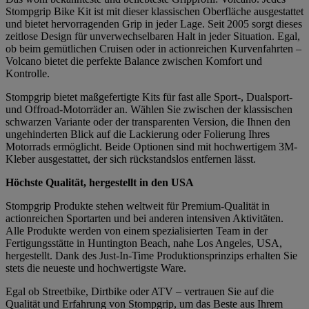
Stompgrip Bike Kit ist mit dieser klassischen Oberfläche ausgestattet
und bietet hervorragenden Grip in jeder Lage. Seit 2005 sorgt dieses
zeitlose Design für unverwechselbaren Halt in jeder Situation. Egal,
ob beim gemütlichen Cruisen oder in actionreichen Kurvenfahrten –
Volcano bietet die perfekte Balance zwischen Komfort und
Kontrolle.
Stompgrip bietet maßgefertigte Kits für fast alle Sport-, Dualsport-
und Offroad-Motorräder an. Wählen Sie zwischen der klassischen
schwarzen Variante oder der transparenten Version, die Ihnen den
ungehinderten Blick auf die Lackierung oder Folierung Ihres
Motorrads ermöglicht. Beide Optionen sind mit hochwertigem 3M-
Kleber ausgestattet, der sich rückstandslos entfernen lässt.
Höchste Qualität, hergestellt in den USA
Stompgrip Produkte stehen weltweit für Premium-Qualität in
actionreichen Sportarten und bei anderen intensiven Aktivitäten.
Alle Produkte werden von einem spezialisierten Team in der
Fertigungsstätte in Huntington Beach, nahe Los Angeles, USA,
hergestellt. Dank des Just-In-Time Produktionsprinzips erhalten Sie
stets die neueste und hochwertigste Ware.
Egal ob Streetbike, Dirtbike oder ATV – vertrauen Sie auf die
Qualität und Erfahrung von Stompgrip, um das Beste aus Ihrem