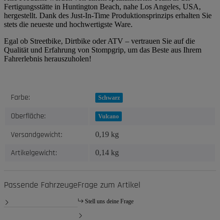
Fertigungsstätte in Huntington Beach, nahe Los Angeles, USA,
hergestellt. Dank des Just-In-Time Produktionsprinzips erhalten Sie
stets die neueste und hochwertigste Ware.
Egal ob Streetbike, Dirtbike oder ATV – vertrauen Sie auf die
Qualität und Erfahrung von Stompgrip, um das Beste aus Ihrem
Fahrerlebnis herauszuholen!
Produkteigenschaft
Wert
Farbe:
Schwarz
Oberfläche:
Vulcano
Versandgewicht:
0,19 kg
Artikelgewicht:
0,14
kg
Passende Fahrzeuge
Frage zum Artikel
Stell uns deine Frage