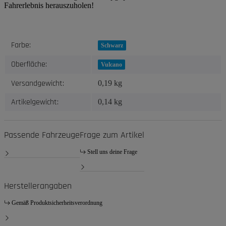
Fahrerlebnis herauszuholen!
Produkteigenschaft
Wert
Farbe:
Schwarz
Oberfläche:
Vulcano
Versandgewicht:
0,19 kg
Artikelgewicht:
0,14
kg
Passende Fahrzeuge
Frage zum Artikel
Stell uns deine Frage
Herstellerangaben
Gemäß Produktsicherheitsverordnung