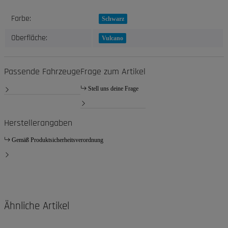
Produkteigenschaft
Wert
Farbe:
Schwarz
Oberfläche:
Vulcano
Passende Fahrzeuge
Frage zum Artikel
Stell uns deine Frage
Herstellerangaben
Gemäß Produktsicherheitsverordnung
Ähnliche Artikel