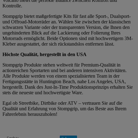
Volcano bietet die perfekte Balance zwischen Komfort und
Kontrolle.
Stompgrip bietet maßgefertigte Kits für fast alle Sport-, Dualsport-
und Offroad-Motorräder an. Wählen Sie zwischen der klassischen
schwarzen Variante oder der transparenten Version, die Ihnen den
ungehinderten Blick auf die Lackierung oder Folierung Ihres
Motorrads ermöglicht. Beide Optionen sind mit hochwertigem 3M-
Kleber ausgestattet, der sich rückstandslos entfernen lässt.
Höchste Qualität, hergestellt in den USA
Stompgrip Produkte stehen weltweit für Premium-Qualität in
actionreichen Sportarten und bei anderen intensiven Aktivitäten.
Alle Produkte werden von einem spezialisierten Team in der
Fertigungsstätte in Huntington Beach, nahe Los Angeles, USA,
hergestellt. Dank des Just-In-Time Produktionsprinzips erhalten Sie
stets die neueste und hochwertigste Ware.
Egal ob Streetbike, Dirtbike oder ATV – vertrauen Sie auf die
Qualität und Erfahrung von Stompgrip, um das Beste aus Ihrem
Fahrerlebnis herauszuholen!
Produkteigenschaft
Wert