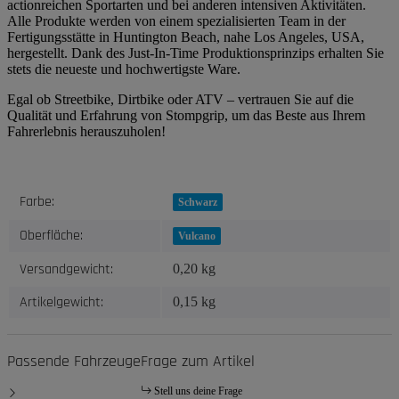
actionreichen Sportarten und bei anderen intensiven Aktivitäten.
Alle Produkte werden von einem spezialisierten Team in der
Fertigungsstätte in Huntington Beach, nahe Los Angeles, USA,
hergestellt. Dank des Just-In-Time Produktionsprinzips erhalten Sie
stets die neueste und hochwertigste Ware.
Egal ob Streetbike, Dirtbike oder ATV – vertrauen Sie auf die
Qualität und Erfahrung von Stompgrip, um das Beste aus Ihrem
Fahrerlebnis herauszuholen!
Produkteigenschaft
Wert
Farbe:
Schwarz
Oberfläche:
Vulcano
Versandgewicht:
0,20 kg
Artikelgewicht:
0,15
kg
Passende Fahrzeuge
Frage zum Artikel
Stell uns deine Frage