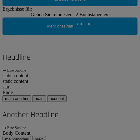
Ergebnisse für:
Geben Sie mindestens 2 Buchstaben ein
Mehr anzeigen
Headline
Eine Subline
static content
static content
start
Ende
main:another
main
account
Another Headline
Eine Subline
Body Content
main:another
main