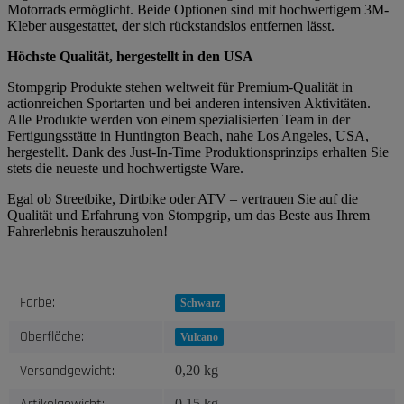
Motorrads ermöglicht. Beide Optionen sind mit hochwertigem 3M-
Kleber ausgestattet, der sich rückstandslos entfernen lässt.
Höchste Qualität, hergestellt in den USA
Stompgrip Produkte stehen weltweit für Premium-Qualität in
actionreichen Sportarten und bei anderen intensiven Aktivitäten.
Alle Produkte werden von einem spezialisierten Team in der
Fertigungsstätte in Huntington Beach, nahe Los Angeles, USA,
hergestellt. Dank des Just-In-Time Produktionsprinzips erhalten Sie
stets die neueste und hochwertigste Ware.
Egal ob Streetbike, Dirtbike oder ATV – vertrauen Sie auf die
Qualität und Erfahrung von Stompgrip, um das Beste aus Ihrem
Fahrerlebnis herauszuholen!
Produkteigenschaft
Wert
Farbe:
Schwarz
Oberfläche:
Vulcano
Versandgewicht:
0,20 kg
0,15
kg