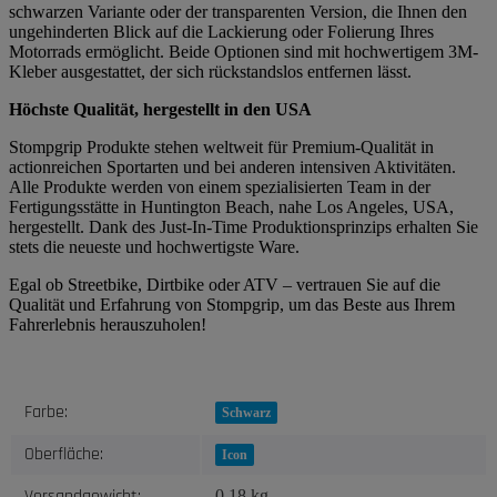
schwarzen Variante oder der transparenten Version, die Ihnen den
ungehinderten Blick auf die Lackierung oder Folierung Ihres
Motorrads ermöglicht. Beide Optionen sind mit hochwertigem 3M-
Kleber ausgestattet, der sich rückstandslos entfernen lässt.
Höchste Qualität, hergestellt in den USA
Stompgrip Produkte stehen weltweit für Premium-Qualität in
actionreichen Sportarten und bei anderen intensiven Aktivitäten.
Alle Produkte werden von einem spezialisierten Team in der
Fertigungsstätte in Huntington Beach, nahe Los Angeles, USA,
hergestellt. Dank des Just-In-Time Produktionsprinzips erhalten Sie
stets die neueste und hochwertigste Ware.
Egal ob Streetbike, Dirtbike oder ATV – vertrauen Sie auf die
Qualität und Erfahrung von Stompgrip, um das Beste aus Ihrem
Fahrerlebnis herauszuholen!
Produkteigenschaft
Wert
Farbe:
Schwarz
Oberfläche:
Icon
Versandgewicht:
0,18 kg