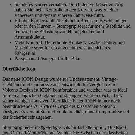
Stabileres Kurvenverhalten: Durch den verbesserten Grip
haben Sie mehr Kontrolle in den Kurven, was zu einer
sichereren und dynamischeren Fahrweise führt.
Erhöhte Körperstabilität: Ob beim Bremsen, Beschleunigen
oder in den Kurven – Stompgrip sorgt für mehr Stabilität und
reduziert die Belastung von Handgelenken und
Armmuskulatur.
Mehr Komfort: Der erhöhte Kontakt zwischen Fahrer und
Maschine sorgt für ein angenehmeres und sicheres
Fahrgefühl.
Passgenaue Lösungen für Ihr Bike
Oberfläche Icon
Das neue ICON Design wurde für Understatement, Vintage-
Liebhaber und Coolness-Fans entwickelt. Im Vergleich zum
Volcano Design ist ICON komfortabler und weicher, was es ideal
für den alltäglichen Gebrauch und längere Fahrten macht. Trotz
seiner weniger abrasiven Oberfläche bietet ICON immer noch
beeindruckende 70-75% des Grips des klassischen Volcano-
Designs. Es vereint Stil und Funktionalität, ohne Kompromisse bei
der Sicherheit einzugehen.
Stompgrip bietet maßgefertigte Kits für fast alle Sport-, Dualsport-
und Offroad-Motorräder an. Wählen Sie zwischen der klassischen