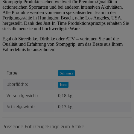
Stompgrip Produkte stehen weltweit für Premium-Qualität in
actionreichen Sportarten und bei anderen intensiven Aktivitäten.
Alle Produkte werden von einem spezialisierten Team in der
Fertigungsstätte in Huntington Beach, nahe Los Angeles, USA,
hergestellt. Dank des Just-In-Time Produktionsprinzips erhalten Sie
stets die neueste und hochwertigste Ware.
Egal ob Streetbike, Dirtbike oder ATV – vertrauen Sie auf die
Qualität und Erfahrung von Stompgrip, um das Beste aus Ihrem
Fahrerlebnis herauszuholen!
Produkteigenschaft
Wert
Farbe:
Schwarz
Oberfläche:
Icon
Versandgewicht:
0,18 kg
Artikelgewicht:
0,13
kg
Passende Fahrzeuge
Frage zum Artikel