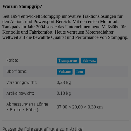
Warum Stompgrip?
Seit 1994 entwickelt Stompgrip innovative Traktionslösungen für
den Action- und Powersport-Bereich. Mit den ersten Motorrad-
Tankpads im Jahr 2004 setzte das Unternehmen neue Maßstäbe für
Kontrolle und Fahrkomfort. Heute vertrauen Motorradfahrer
weltweit auf die bewährte Qualität und Performance von Stompgrip.
Produkteigenschaft
Wert
Farbe:
Transparent
Schwarz
Oberfläche:
Vulcano
Icon
Versandgewicht:
0,23 kg
Artikelgewicht:
0,18
kg
Abmessungen ( Länge
37,00 × 29,00 × 0,30 cm
× Breite × Höhe ):
Passende Fahrzeuge
Frage zum Artikel