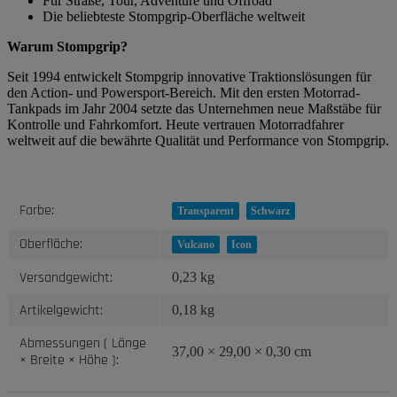
Für Straße, Tour, Adventure und Offroad
Die beliebteste Stompgrip-Oberfläche weltweit
Warum Stompgrip?
Seit 1994 entwickelt Stompgrip innovative Traktionslösungen für
den Action- und Powersport-Bereich. Mit den ersten Motorrad-
Tankpads im Jahr 2004 setzte das Unternehmen neue Maßstäbe für
Kontrolle und Fahrkomfort. Heute vertrauen Motorradfahrer
weltweit auf die bewährte Qualität und Performance von Stompgrip.
Produkteigenschaft
Wert
Farbe:
Transparent
Schwarz
Oberfläche:
Vulcano
Icon
Versandgewicht:
0,23 kg
Artikelgewicht:
0,18
kg
Abmessungen ( Länge
37,00 × 29,00 × 0,30 cm
× Breite × Höhe ):