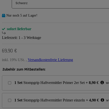
Schwarz
Nur noch 5 auf Lager!
sofort lieferbar
Lieferzeit:
1 - 3 Werktage
69,90 €
inkl. 19% USt. ,
Versandkostenfreie Lieferung
Zubehör zum Mitbestellen:
1
Set
Stompgrip Haftvermittler Primer 2er Set
+
8,90
€
we
1
Set
Stompgrip Haftvermittler Primer einzeln
+
4,90
€
we