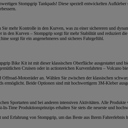
ochwertigen Stompgrip Tankpads! Diese speziell entwickelten Aufkleber
erbessern.
n Sie mehr Kontrolle in den Kurven, was zu einer sichereren und dynam
r in den Kurven – Stompgrip sorgt für mehr Stabilität und reduziert 
ine sorgt für ein angenehmeres und sicheres Fahrgefühl.
grip Bike Kit ist mit dieser klassischen Oberfläche ausgestattet und bie
 gemütlichen Cruisen oder in actionreichen Kurvenfahrten – Volcano bi
 und Offroad-Motorräder an. Wählen Sie zwischen der klassischen schwar
s ermöglicht. Beide Optionen sind mit hochwertigem 3M-Kleber ausgesta
chen Sportarten und bei anderen intensiven Aktivitäten. Alle Produkte 
-In-Time Produktionsprinzips erhalten Sie stets die neueste und hochw
tät und Erfahrung von Stompgrip, um das Beste aus Ihrem Fahrerlebnis 