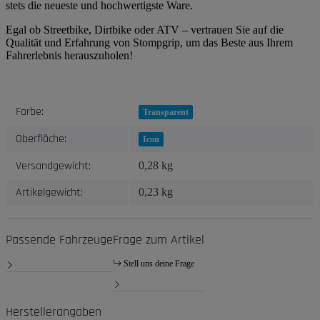
stets die neueste und hochwertigste Ware.
Egal ob Streetbike, Dirtbike oder ATV – vertrauen Sie auf die
Qualität und Erfahrung von Stompgrip, um das Beste aus Ihrem
Fahrerlebnis herauszuholen!
Produkteigenschaft
Wert
Farbe:
Transparent
Oberfläche:
Icon
Versandgewicht:
0,28 kg
Artikelgewicht:
0,23
kg
Passende Fahrzeuge
Frage zum Artikel
Stell uns deine Frage
Herstellerangaben