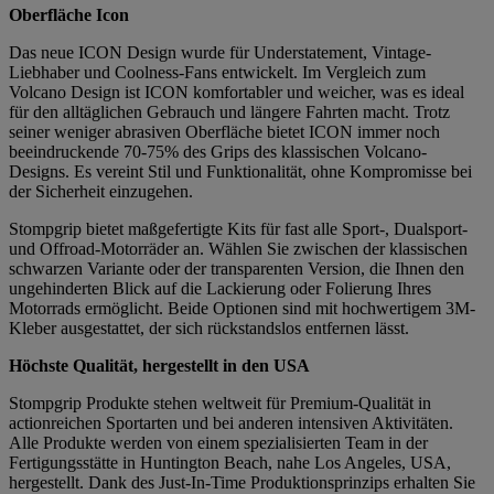
Oberfläche Icon
Das neue ICON Design wurde für Understatement, Vintage-
Liebhaber und Coolness-Fans entwickelt. Im Vergleich zum
Volcano Design ist ICON komfortabler und weicher, was es ideal
für den alltäglichen Gebrauch und längere Fahrten macht. Trotz
seiner weniger abrasiven Oberfläche bietet ICON immer noch
beeindruckende 70-75% des Grips des klassischen Volcano-
Designs. Es vereint Stil und Funktionalität, ohne Kompromisse bei
der Sicherheit einzugehen.
Stompgrip bietet maßgefertigte Kits für fast alle Sport-, Dualsport-
und Offroad-Motorräder an. Wählen Sie zwischen der klassischen
schwarzen Variante oder der transparenten Version, die Ihnen den
ungehinderten Blick auf die Lackierung oder Folierung Ihres
Motorrads ermöglicht. Beide Optionen sind mit hochwertigem 3M-
Kleber ausgestattet, der sich rückstandslos entfernen lässt.
Höchste Qualität, hergestellt in den USA
Stompgrip Produkte stehen weltweit für Premium-Qualität in
actionreichen Sportarten und bei anderen intensiven Aktivitäten.
Alle Produkte werden von einem spezialisierten Team in der
Fertigungsstätte in Huntington Beach, nahe Los Angeles, USA,
hergestellt. Dank des Just-In-Time Produktionsprinzips erhalten Sie