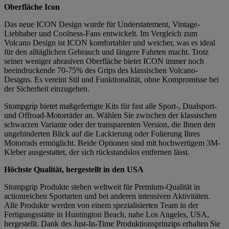
Oberfläche Icon
Das neue ICON Design wurde für Understatement, Vintage-
Liebhaber und Coolness-Fans entwickelt. Im Vergleich zum
Volcano Design ist ICON komfortabler und weicher, was es ideal
für den alltäglichen Gebrauch und längere Fahrten macht. Trotz
seiner weniger abrasiven Oberfläche bietet ICON immer noch
beeindruckende 70-75% des Grips des klassischen Volcano-
Designs. Es vereint Stil und Funktionalität, ohne Kompromisse bei
der Sicherheit einzugehen.
Stompgrip bietet maßgefertigte Kits für fast alle Sport-, Dualsport-
und Offroad-Motorräder an. Wählen Sie zwischen der klassischen
schwarzen Variante oder der transparenten Version, die Ihnen den
ungehinderten Blick auf die Lackierung oder Folierung Ihres
Motorrads ermöglicht. Beide Optionen sind mit hochwertigem 3M-
Kleber ausgestattet, der sich rückstandslos entfernen lässt.
Höchste Qualität, hergestellt in den USA
Stompgrip Produkte stehen weltweit für Premium-Qualität in
actionreichen Sportarten und bei anderen intensiven Aktivitäten.
Alle Produkte werden von einem spezialisierten Team in der
Fertigungsstätte in Huntington Beach, nahe Los Angeles, USA,
hergestellt. Dank des Just-In-Time Produktionsprinzips erhalten Sie