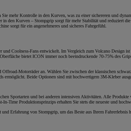
n Sie mehr Kontrolle in den Kurven, was zu einer sichereren und dynam
r in den Kurven – Stompgrip sorgt für mehr Stabilität und reduziert 
ine sorgt für ein angenehmeres und sicheres Fahrgefühl.
und Coolness-Fans entwickelt. Im Vergleich zum Volcano Design ist I
 Oberfläche bietet ICON immer noch beeindruckende 70-75% des Grips d
 und Offroad-Motorräder an. Wählen Sie zwischen der klassischen schwar
s ermöglicht. Beide Optionen sind mit hochwertigem 3M-Kleber ausgesta
chen Sportarten und bei anderen intensiven Aktivitäten. Alle Produkte 
-In-Time Produktionsprinzips erhalten Sie stets die neueste und hochw
tät und Erfahrung von Stompgrip, um das Beste aus Ihrem Fahrerlebnis 