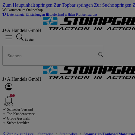
Zum Hauptinhalt springen
Zur Topbar springen
Zur Suche springen
Z
Willkommen im Onlineshop
Datenschutz-Einstellungen
Lieferland wählen
Kontakt zu uns
J+A Handels GmbH
Suche
J+A Handels GmbH
0
0,00 €
Schneller Versand
Top Kundenservice
Große Auswahl
Sicher bezahlen
Zurück zur Liste
Startseite
Streetbikes
Stompgrip Tankpad Motorrad p