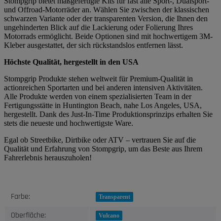
Stompgrip bietet maßgefertigte Kits für fast alle Sport-, Dualsport-
und Offroad-Motorräder an. Wählen Sie zwischen der klassischen
schwarzen Variante oder der transparenten Version, die Ihnen den
ungehinderten Blick auf die Lackierung oder Folierung Ihres
Motorrads ermöglicht. Beide Optionen sind mit hochwertigem 3M-
Kleber ausgestattet, der sich rückstandslos entfernen lässt.
Höchste Qualität, hergestellt in den USA
Stompgrip Produkte stehen weltweit für Premium-Qualität in
actionreichen Sportarten und bei anderen intensiven Aktivitäten.
Alle Produkte werden von einem spezialisierten Team in der
Fertigungsstätte in Huntington Beach, nahe Los Angeles, USA,
hergestellt. Dank des Just-In-Time Produktionsprinzips erhalten Sie
stets die neueste und hochwertigste Ware.
Egal ob Streetbike, Dirtbike oder ATV – vertrauen Sie auf die
Qualität und Erfahrung von Stompgrip, um das Beste aus Ihrem
Fahrerlebnis herauszuholen!
Produkteigenschaft
Wert
Farbe:
Transparent
Oberfläche:
Vulcano