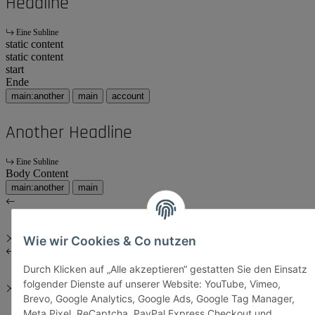
Headline
Eine Subline
static content
static content
start
Ende
main:another
main
account
Another Headline
Eine Subline
Body Content
main:another
main
Wie wir Cookies & Co nutzen
Durch Klicken auf „Alle akzeptieren“ gestatten Sie den Einsatz
folgender Dienste auf unserer Website: YouTube, Vimeo,
Brevo, Google Analytics, Google Ads, Google Tag Manager,
Meta Pixel, ReCaptcha, PayPal Express Checkout und