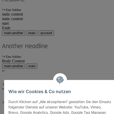
Eine Subline
static content
static content
start
Ende
main:another
main
account
Another Headline
Eine Subline
Body Content
main:another
main
Wie wir Cookies & Co nutzen
Durch Klicken auf „Alle akzeptieren“ gestatten Sie den Einsatz
folgender Dienste auf unserer Website: YouTube, Vimeo,
Brevo, Google Analytics, Google Ads, Google Tag Manager,