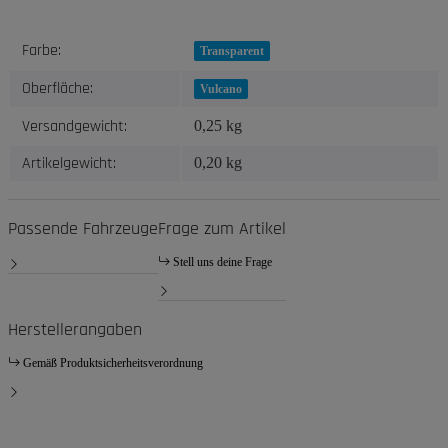
Produkteigenschaft
Wert
Farbe:
Transparent
Oberfläche:
Vulcano
Versandgewicht:
0,25 kg
Artikelgewicht:
0,20
kg
Passende Fahrzeuge
Frage zum Artikel
Stell uns deine Frage
Herstellerangaben
Gemäß Produktsicherheitsverordnung