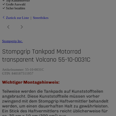
Top Kundenservice
Große Auswahl
Sicher bezahlen
Zurück zur Liste
Streetbikes
Stompgrip Inc.
Stompgrip Tankpad Motorrad
transparent Volcano 55-10-0031C
Artikelnummer:
55-10-0031C
GTIN:
840187511957
Wichtiger Montagehinweis:
Teilweise werden die Tankpads auf Kunststoffteilen
angebracht. Diese Kunststoffteile müssen vorher
zwingend mit dem Stompgrip Haftvermittler behandelt
werden, um einen dauerhaften Halt zu gewährleisten.
Ein Stick des Haftvermittlers reicht üblicherweise für
ca. 30 cm x 10 cm (300 cm²) aus.