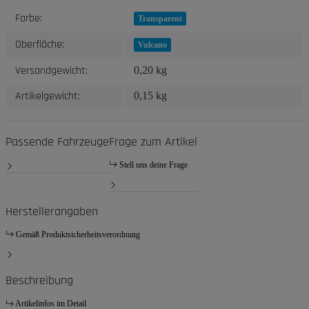
Produkteigenschaft
Wert
Farbe:
Transparent
Oberfläche:
Vulcano
Versandgewicht:
0,20 kg
Artikelgewicht:
0,15
kg
Passende Fahrzeuge
Frage zum Artikel
Stell uns deine Frage
Herstellerangaben
Gemäß Produktsicherheitsverordnung
Beschreibung
Artikelinfos im Detail