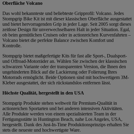
Oberfläche Volcano
Das wohl bekannteste und beliebteste Gripprofil: Volcano. Jedes
Stompgrip Bike Kit ist mit dieser klassischen Oberfläche ausgestattet
und bietet hervorragenden Grip in jeder Lage. Seit 2005 sorgt dieses
zeitlose Design für unverwechselbaren Halt in jeder Situation. Egal,
ob beim gemütlichen Cruisen oder in actionreichen Kurvenfahrten –
Volcano bietet die perfekte Balance zwischen Komfort und
Kontrolle.
Stompgrip bietet maßgefertigte Kits für fast alle Sport-, Dualsport-
und Offroad-Motorräder an. Wählen Sie zwischen der klassischen
schwarzen Variante oder der transparenten Version, die Ihnen den
ungehinderten Blick auf die Lackierung oder Folierung Ihres
Motorrads ermöglicht. Beide Optionen sind mit hochwertigem 3M-
Kleber ausgestattet, der sich rückstandslos entfernen lässt.
Höchste Qualität, hergestellt in den USA
Stompgrip Produkte stehen weltweit für Premium-Qualität in
actionreichen Sportarten und bei anderen intensiven Aktivitäten.
Alle Produkte werden von einem spezialisierten Team in der
Fertigungsstätte in Huntington Beach, nahe Los Angeles, USA,
hergestellt. Dank des Just-In-Time Produktionsprinzips erhalten Sie
stets die neueste und hochwertigste Ware.