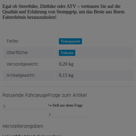
Egal ob Streetbike, Dirtbike oder ATV – vertrauen Sie auf die
Qualität und Erfahrung von Stompgrip, um das Beste aus Ihrem
Fahrerlebnis herauszuholen!
Produkteigenschaft
Wert
Farbe:
Transparent
Oberfläche:
Vulcano
Versandgewicht:
0,20 kg
Artikelgewicht:
0,15
kg
Passende Fahrzeuge
Frage zum Artikel
Stell uns deine Frage
Herstellerangaben