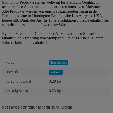
Stompgrip Produkte stehen weltweit für Premium-Qualität in
actionreichen Sportarten und bei anderen intensiven Aktivitäten.
Alle Produkte werden von einem spezialisierten Team in der
Fertigungsstätte in Huntington Beach, nahe Los Angeles, USA,
hergestellt. Dank des Just-In-Time Produktionsprinzips erhalten Sie
stets die neueste und hochwertigste Ware.
Egal ob Streetbike, Dirtbike oder ATV – vertrauen Sie auf die
Qualität und Erfahrung von Stompgrip, um das Beste aus Ihrem
Fahrerlebnis herauszuholen!
Produkteigenschaft
Wert
Farbe:
Transparent
Oberfläche:
Vulcano
Versandgewicht:
0,28 kg
Artikelgewicht:
0,23
kg
Passende Fahrzeuge
Frage zum Artikel