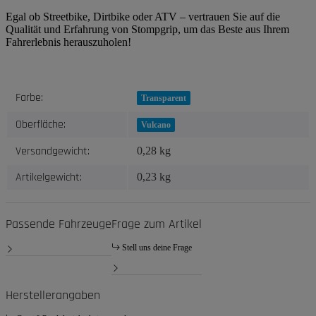
Egal ob Streetbike, Dirtbike oder ATV – vertrauen Sie auf die
Qualität und Erfahrung von Stompgrip, um das Beste aus Ihrem
Fahrerlebnis herauszuholen!
Produkteigenschaft
Wert
Farbe:
Transparent
Oberfläche:
Vulcano
Versandgewicht:
0,28 kg
Artikelgewicht:
0,23
kg
Passende Fahrzeuge
Frage zum Artikel
Stell uns deine Frage
Herstellerangaben