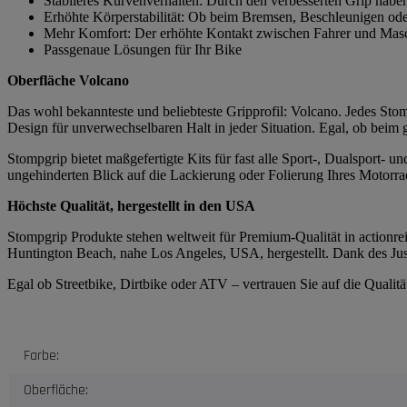
Stabileres Kurvenverhalten: Durch den verbesserten Grip habe
Erhöhte Körperstabilität: Ob beim Bremsen, Beschleunigen ode
Mehr Komfort: Der erhöhte Kontakt zwischen Fahrer und Masch
Passgenaue Lösungen für Ihr Bike
Oberfläche Volcano
Das wohl bekannteste und beliebteste Gripprofil: Volcano. Jedes Stomp
Design für unverwechselbaren Halt in jeder Situation. Egal, ob beim
Stompgrip bietet maßgefertigte Kits für fast alle Sport-, Dualsport-
ungehinderten Blick auf die Lackierung oder Folierung Ihres Motorrad
Höchste Qualität, hergestellt in den USA
Stompgrip Produkte stehen weltweit für Premium-Qualität in actionrei
Huntington Beach, nahe Los Angeles, USA, hergestellt. Dank des Just
Egal ob Streetbike, Dirtbike oder ATV – vertrauen Sie auf die Quali
Produkteigenschaft
Wert
Farbe:
Oberfläche: