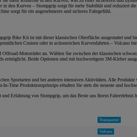
n Sie mehr Kontrolle in den Kurven, was zu einer sichereren und dynam
r in den Kurven – Stompgrip sorgt für mehr Stabilität und reduziert 
ine sorgt für ein angenehmeres und sicheres Fahrgefühl.
grip Bike Kit ist mit dieser klassischen Oberfläche ausgestattet und bie
 gemütlichen Cruisen oder in actionreichen Kurvenfahrten – Volcano bi
 und Offroad-Motorräder an. Wählen Sie zwischen der klassischen schwar
s ermöglicht. Beide Optionen sind mit hochwertigem 3M-Kleber ausgesta
chen Sportarten und bei anderen intensiven Aktivitäten. Alle Produkte 
-In-Time Produktionsprinzips erhalten Sie stets die neueste und hochw
tät und Erfahrung von Stompgrip, um das Beste aus Ihrem Fahrerlebnis 
Transparent
Vulcano