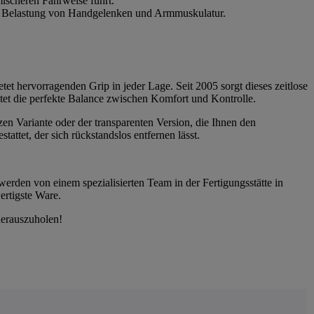
ischeren Fahrweise führt.
die Belastung von Handgelenken und Armmuskulatur.
tet hervorragenden Grip in jeder Lage. Seit 2005 sorgt dieses zeitlose
etet die perfekte Balance zwischen Komfort und Kontrolle.
zen Variante oder der transparenten Version, die Ihnen den
ttet, der sich rückstandslos entfernen lässt.
werden von einem spezialisierten Team in der Fertigungsstätte in
ertigste Ware.
herauszuholen!