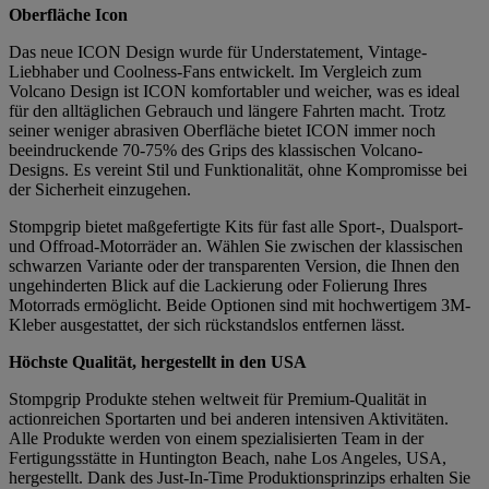
Oberfläche Icon
Das neue ICON Design wurde für Understatement, Vintage-
Liebhaber und Coolness-Fans entwickelt. Im Vergleich zum
Volcano Design ist ICON komfortabler und weicher, was es ideal
für den alltäglichen Gebrauch und längere Fahrten macht. Trotz
seiner weniger abrasiven Oberfläche bietet ICON immer noch
beeindruckende 70-75% des Grips des klassischen Volcano-
Designs. Es vereint Stil und Funktionalität, ohne Kompromisse bei
der Sicherheit einzugehen.
Stompgrip bietet maßgefertigte Kits für fast alle Sport-, Dualsport-
und Offroad-Motorräder an. Wählen Sie zwischen der klassischen
schwarzen Variante oder der transparenten Version, die Ihnen den
ungehinderten Blick auf die Lackierung oder Folierung Ihres
Motorrads ermöglicht. Beide Optionen sind mit hochwertigem 3M-
Kleber ausgestattet, der sich rückstandslos entfernen lässt.
Höchste Qualität, hergestellt in den USA
Stompgrip Produkte stehen weltweit für Premium-Qualität in
actionreichen Sportarten und bei anderen intensiven Aktivitäten.
Alle Produkte werden von einem spezialisierten Team in der
Fertigungsstätte in Huntington Beach, nahe Los Angeles, USA,
hergestellt. Dank des Just-In-Time Produktionsprinzips erhalten Sie