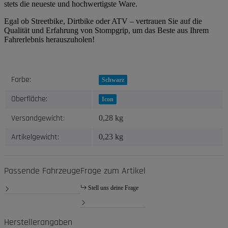
stets die neueste und hochwertigste Ware.
Egal ob Streetbike, Dirtbike oder ATV – vertrauen Sie auf die
Qualität und Erfahrung von Stompgrip, um das Beste aus Ihrem
Fahrerlebnis herauszuholen!
Produkteigenschaft
Wert
Farbe:
Schwarz
Oberfläche:
Icon
Versandgewicht:
0,28 kg
Artikelgewicht:
0,23
kg
Passende Fahrzeuge
Frage zum Artikel
Stell uns deine Frage
Herstellerangaben