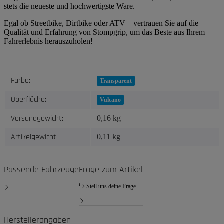
stets die neueste und hochwertigste Ware.
Egal ob Streetbike, Dirtbike oder ATV – vertrauen Sie auf die
Qualität und Erfahrung von Stompgrip, um das Beste aus Ihrem
Fahrerlebnis herauszuholen!
Produkteigenschaft
Wert
Farbe:
Transparent
Oberfläche:
Vulcano
Versandgewicht:
0,16 kg
Artikelgewicht:
0,11
kg
Passende Fahrzeuge
Frage zum Artikel
Stell uns deine Frage
Herstellerangaben