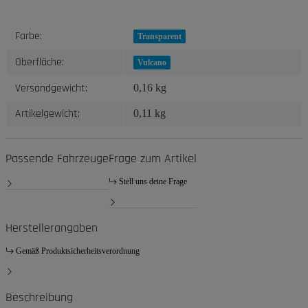
Produkteigenschaft
Wert
Farbe:
Transparent
Oberfläche:
Vulcano
Versandgewicht:
0,16 kg
Artikelgewicht:
0,11
kg
Passende Fahrzeuge
Frage zum Artikel
Stell uns deine Frage
Herstellerangaben
Gemäß Produktsicherheitsverordnung
Beschreibung