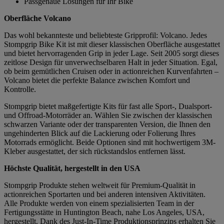
Passgenaue Lösungen für Ihr Bike
Oberfläche Volcano
Das wohl bekannteste und beliebteste Gripprofil: Volcano. Jedes
Stompgrip Bike Kit ist mit dieser klassischen Oberfläche ausgestattet
und bietet hervorragenden Grip in jeder Lage. Seit 2005 sorgt dieses
zeitlose Design für unverwechselbaren Halt in jeder Situation. Egal,
ob beim gemütlichen Cruisen oder in actionreichen Kurvenfahrten –
Volcano bietet die perfekte Balance zwischen Komfort und
Kontrolle.
Stompgrip bietet maßgefertigte Kits für fast alle Sport-, Dualsport-
und Offroad-Motorräder an. Wählen Sie zwischen der klassischen
schwarzen Variante oder der transparenten Version, die Ihnen den
ungehinderten Blick auf die Lackierung oder Folierung Ihres
Motorrads ermöglicht. Beide Optionen sind mit hochwertigem 3M-
Kleber ausgestattet, der sich rückstandslos entfernen lässt.
Höchste Qualität, hergestellt in den USA
Stompgrip Produkte stehen weltweit für Premium-Qualität in
actionreichen Sportarten und bei anderen intensiven Aktivitäten.
Alle Produkte werden von einem spezialisierten Team in der
Fertigungsstätte in Huntington Beach, nahe Los Angeles, USA,
hergestellt. Dank des Just-In-Time Produktionsprinzips erhalten Sie