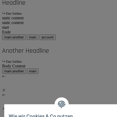
Headline
Eine Subline
static content
static content
start
Ende
main:another
main
account
Another Headline
Eine Subline
Body Content
main:another
main
Wie wir Cookies & Co nutzen