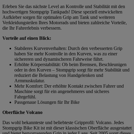
Erleben Sie das nächste Level an Kontrolle und Stabilität mit den
hochwertigen Stompgrip Tankpads! Diese speziell entwickelten
Aufkleber sorgen für optimalen Grip am Tank und weiteren
Verkleidungsteilen Ihres Motorrads und bieten zahlreiche Vorteile,
die Ihr Fahrerlebnis verbessern.
Vorteile auf einen Blick:
Stabileres Kurvenverhalten: Durch den verbesserten Grip
haben Sie mehr Kontrolle in den Kurven, was zu einer
sichereren und dynamischeren Fahrweise führt.
Erhöhte Körperstabilität: Ob beim Bremsen, Beschleunigen
oder in den Kurven – Stompgrip sorgt für mehr Stabilität und
reduziert die Belastung von Handgelenken und
Armmuskulatur.
Mehr Komfort: Der erhöhte Kontakt zwischen Fahrer und
Maschine sorgt für ein angenehmeres und sicheres
Fahrgefühl.
Passgenaue Lösungen für Ihr Bike
Oberfläche Volcano
Das wohl bekannteste und beliebteste Gripprofil: Volcano. Jedes
Stompgrip Bike Kit ist mit dieser klassischen Oberfläche ausgestattet
und bietet hervorragenden Grip in jeder Lage. Seit 2005 sorgt dieses