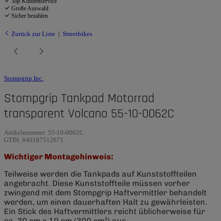
Top Kundenservice
Große Auswahl
Sicher bezahlen
Zurück zur Liste
Streetbikes
Stompgrip Inc.
Stompgrip Tankpad Motorrad
transparent Volcano 55-10-0062C
Artikelnummer:
55-10-0062C
GTIN:
840187512671
Wichtiger Montagehinweis:
Teilweise werden die Tankpads auf Kunststoffteilen
angebracht. Diese Kunststoffteile müssen vorher
zwingend mit dem Stompgrip Haftvermittler behandelt
werden, um einen dauerhaften Halt zu gewährleisten.
Ein Stick des Haftvermittlers reicht üblicherweise für
ca. 30 cm x 10 cm (300 cm²) aus.