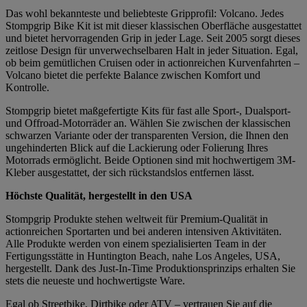
Das wohl bekannteste und beliebteste Gripprofil: Volcano. Jedes
Stompgrip Bike Kit ist mit dieser klassischen Oberfläche ausgestattet
und bietet hervorragenden Grip in jeder Lage. Seit 2005 sorgt dieses
zeitlose Design für unverwechselbaren Halt in jeder Situation. Egal,
ob beim gemütlichen Cruisen oder in actionreichen Kurvenfahrten –
Volcano bietet die perfekte Balance zwischen Komfort und
Kontrolle.
Stompgrip bietet maßgefertigte Kits für fast alle Sport-, Dualsport-
und Offroad-Motorräder an. Wählen Sie zwischen der klassischen
schwarzen Variante oder der transparenten Version, die Ihnen den
ungehinderten Blick auf die Lackierung oder Folierung Ihres
Motorrads ermöglicht. Beide Optionen sind mit hochwertigem 3M-
Kleber ausgestattet, der sich rückstandslos entfernen lässt.
Höchste Qualität, hergestellt in den USA
Stompgrip Produkte stehen weltweit für Premium-Qualität in
actionreichen Sportarten und bei anderen intensiven Aktivitäten.
Alle Produkte werden von einem spezialisierten Team in der
Fertigungsstätte in Huntington Beach, nahe Los Angeles, USA,
hergestellt. Dank des Just-In-Time Produktionsprinzips erhalten Sie
stets die neueste und hochwertigste Ware.
Egal ob Streetbike, Dirtbike oder ATV – vertrauen Sie auf die