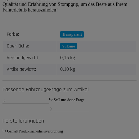
Qualität und Erfahrung von Stompgrip, um das Beste aus Ihrem
Fahrerlebnis herauszuholen!
Produkteigenschaft
Wert
Farbe:
Transparent
Oberfläche:
Vulcano
Versandgewicht:
0,15 kg
Artikelgewicht:
0,10
kg
Passende Fahrzeuge
Frage zum Artikel
Stell uns deine Frage
Herstellerangaben
Gemäß Produktsicherheitsverordnung