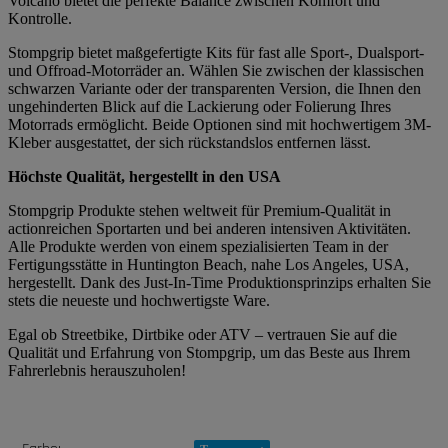
Volcano bietet die perfekte Balance zwischen Komfort und
Kontrolle.
Stompgrip bietet maßgefertigte Kits für fast alle Sport-, Dualsport-
und Offroad-Motorräder an. Wählen Sie zwischen der klassischen
schwarzen Variante oder der transparenten Version, die Ihnen den
ungehinderten Blick auf die Lackierung oder Folierung Ihres
Motorrads ermöglicht. Beide Optionen sind mit hochwertigem 3M-
Kleber ausgestattet, der sich rückstandslos entfernen lässt.
Höchste Qualität, hergestellt in den USA
Stompgrip Produkte stehen weltweit für Premium-Qualität in
actionreichen Sportarten und bei anderen intensiven Aktivitäten.
Alle Produkte werden von einem spezialisierten Team in der
Fertigungsstätte in Huntington Beach, nahe Los Angeles, USA,
hergestellt. Dank des Just-In-Time Produktionsprinzips erhalten Sie
stets die neueste und hochwertigste Ware.
Egal ob Streetbike, Dirtbike oder ATV – vertrauen Sie auf die
Qualität und Erfahrung von Stompgrip, um das Beste aus Ihrem
Fahrerlebnis herauszuholen!
Produkteigenschaft
Wert