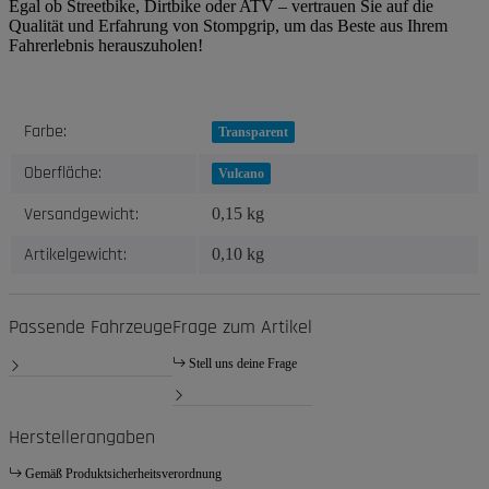
Egal ob Streetbike, Dirtbike oder ATV – vertrauen Sie auf die
Qualität und Erfahrung von Stompgrip, um das Beste aus Ihrem
Fahrerlebnis herauszuholen!
Produkteigenschaft
Wert
Farbe:
Transparent
Oberfläche:
Vulcano
Versandgewicht:
0,15 kg
Artikelgewicht:
0,10
kg
Passende Fahrzeuge
Frage zum Artikel
Stell uns deine Frage
Herstellerangaben
Gemäß Produktsicherheitsverordnung