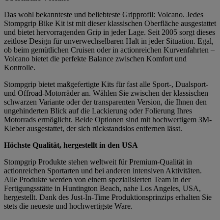
Das wohl bekannteste und beliebteste Gripprofil: Volcano. Jedes
Stompgrip Bike Kit ist mit dieser klassischen Oberfläche ausgestattet
und bietet hervorragenden Grip in jeder Lage. Seit 2005 sorgt dieses
zeitlose Design für unverwechselbaren Halt in jeder Situation. Egal,
ob beim gemütlichen Cruisen oder in actionreichen Kurvenfahrten –
Volcano bietet die perfekte Balance zwischen Komfort und
Kontrolle.
Stompgrip bietet maßgefertigte Kits für fast alle Sport-, Dualsport-
und Offroad-Motorräder an. Wählen Sie zwischen der klassischen
schwarzen Variante oder der transparenten Version, die Ihnen den
ungehinderten Blick auf die Lackierung oder Folierung Ihres
Motorrads ermöglicht. Beide Optionen sind mit hochwertigem 3M-
Kleber ausgestattet, der sich rückstandslos entfernen lässt.
Höchste Qualität, hergestellt in den USA
Stompgrip Produkte stehen weltweit für Premium-Qualität in
actionreichen Sportarten und bei anderen intensiven Aktivitäten.
Alle Produkte werden von einem spezialisierten Team in der
Fertigungsstätte in Huntington Beach, nahe Los Angeles, USA,
hergestellt. Dank des Just-In-Time Produktionsprinzips erhalten Sie
stets die neueste und hochwertigste Ware.