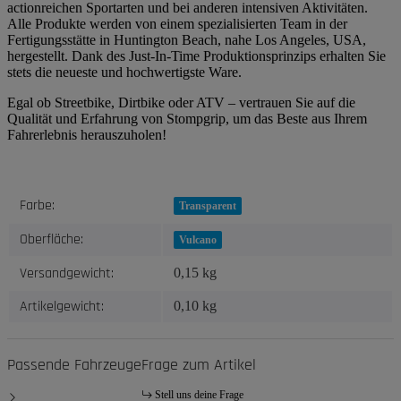
actionreichen Sportarten und bei anderen intensiven Aktivitäten.
Alle Produkte werden von einem spezialisierten Team in der
Fertigungsstätte in Huntington Beach, nahe Los Angeles, USA,
hergestellt. Dank des Just-In-Time Produktionsprinzips erhalten Sie
stets die neueste und hochwertigste Ware.
Egal ob Streetbike, Dirtbike oder ATV – vertrauen Sie auf die
Qualität und Erfahrung von Stompgrip, um das Beste aus Ihrem
Fahrerlebnis herauszuholen!
Produkteigenschaft
Wert
Farbe:
Transparent
Oberfläche:
Vulcano
Versandgewicht:
0,15 kg
Artikelgewicht:
0,10
kg
Passende Fahrzeuge
Frage zum Artikel
Stell uns deine Frage