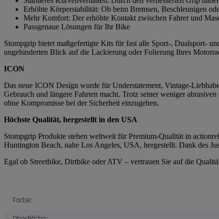
Stabileres Kurvenverhalten: Durch den verbesserten Grip habe
Erhöhte Körperstabilität: Ob beim Bremsen, Beschleunigen ode
Mehr Komfort: Der erhöhte Kontakt zwischen Fahrer und Masch
Passgenaue Lösungen für Ihr Bike
Stompgrip bietet maßgefertigte Kits für fast alle Sport-, Dualsport-
ungehinderten Blick auf die Lackierung oder Folierung Ihres Motorrad
ICON
Das neue ICON Design wurde für Understatement, Vintage-Liebhaber 
Gebrauch und längere Fahrten macht. Trotz seiner weniger abrasiven
ohne Kompromisse bei der Sicherheit einzugehen.
Höchste Qualität, hergestellt in den USA
Stompgrip Produkte stehen weltweit für Premium-Qualität in actionrei
Huntington Beach, nahe Los Angeles, USA, hergestellt. Dank des Just
Egal ob Streetbike, Dirtbike oder ATV – vertrauen Sie auf die Quali
Produkteigenschaft
Wert
Farbe:
Oberfläche: