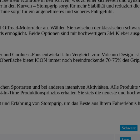
n Sie mehr Kontrolle in den Kurven, was zu einer sichereren und dynam
r in den Kurven – Stompgrip sorgt für mehr Stabilität und reduziert 
ine sorgt für ein angenehmeres und sicheres Fahrgefühl.
 und Offroad-Motorräder an. Wählen Sie zwischen der klassischen schwar
s ermöglicht. Beide Optionen sind mit hochwertigem 3M-Kleber ausgesta
und Coolness-Fans entwickelt. Im Vergleich zum Volcano Design ist I
 Oberfläche bietet ICON immer noch beeindruckende 70-75% des Grips d
chen Sportarten und bei anderen intensiven Aktivitäten. Alle Produkte 
-In-Time Produktionsprinzips erhalten Sie stets die neueste und hochw
tät und Erfahrung von Stompgrip, um das Beste aus Ihrem Fahrerlebnis 
Schwarz