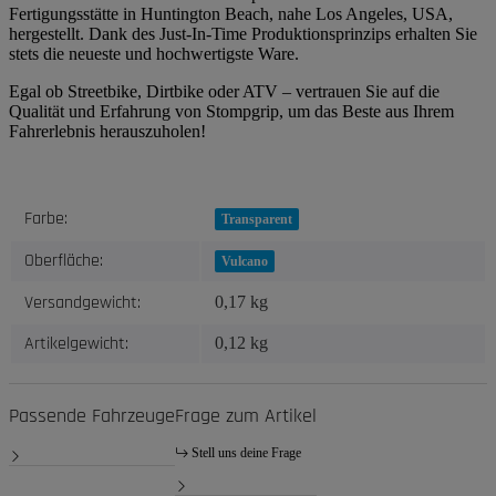
Fertigungsstätte in Huntington Beach, nahe Los Angeles, USA,
hergestellt. Dank des Just-In-Time Produktionsprinzips erhalten Sie
stets die neueste und hochwertigste Ware.
Egal ob Streetbike, Dirtbike oder ATV – vertrauen Sie auf die
Qualität und Erfahrung von Stompgrip, um das Beste aus Ihrem
Fahrerlebnis herauszuholen!
Produkteigenschaft
Wert
Farbe:
Transparent
Oberfläche:
Vulcano
Versandgewicht:
0,17 kg
Artikelgewicht:
0,12
kg
Passende Fahrzeuge
Frage zum Artikel
Stell uns deine Frage