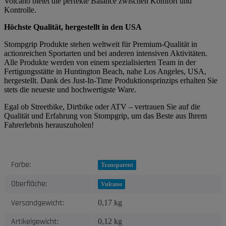
Volcano bietet die perfekte Balance zwischen Komfort und
Kontrolle.
Höchste Qualität, hergestellt in den USA
Stompgrip Produkte stehen weltweit für Premium-Qualität in
actionreichen Sportarten und bei anderen intensiven Aktivitäten.
Alle Produkte werden von einem spezialisierten Team in der
Fertigungsstätte in Huntington Beach, nahe Los Angeles, USA,
hergestellt. Dank des Just-In-Time Produktionsprinzips erhalten Sie
stets die neueste und hochwertigste Ware.
Egal ob Streetbike, Dirtbike oder ATV – vertrauen Sie auf die
Qualität und Erfahrung von Stompgrip, um das Beste aus Ihrem
Fahrerlebnis herauszuholen!
Produkteigenschaft
Wert
Farbe:
Transparent
Oberfläche:
Vulcano
Versandgewicht:
0,17 kg
Artikelgewicht:
0,12
kg