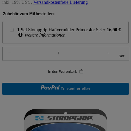
inkl. 19% USt. ,
Versandkostenfreie Lieferung
Zubehör zum Mitbestellen:
1
Set
Stompgrip Haftvermittler Primer 4er Set
+
16,90
€
weitere Informationen
Set
In den Warenkorb
Consent erteilen