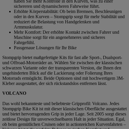
haben Sie mehr Kontrolle in den Kurven, was zu einer
sichereren und dynamischeren Fahrweise führt.
Erhöhte Körperstabilität: Ob beim Bremsen, Beschleunigen
oder in den Kurven – Stompgrip sorgt für mehr Stabilität und
reduziert die Belastung von Handgelenken und
Armmuskulatur.
Mehr Komfort: Der erhöhte Kontakt zwischen Fahrer und
Maschine sorgt für ein angenehmeres und sicheres
Fahrgefühl.
Passgenaue Lösungen für Ihr Bike
Stompgrip bietet maßgefertigte Kits für fast alle Sport-, Dualsport-
und Offroad-Motorräder an. Wählen Sie zwischen der klassischen
schwarzen Variante oder der transparenten Version, die Ihnen den
ungehinderten Blick auf die Lackierung oder Folierung Ihres
Motorrads ermöglicht. Beide Optionen sind mit hochwertigem 3M-
Kleber ausgestattet, der sich rückstandslos entfernen lässt.
VOLCANO
Das wohl bekannteste und beliebteste Gripprofil: Volcano. Jedes
Stompgrip Bike Kit ist mit dieser klassischen Oberfläche ausgestattet
und bietet hervorragenden Grip in jeder Lage. Seit 2005 sorgt dieses
zeitlose Design für unverwechselbaren Halt in jeder Situation. Egal,
ob beim gemütlichen Cruisen oder in actionreichen Kurvenfahrten –