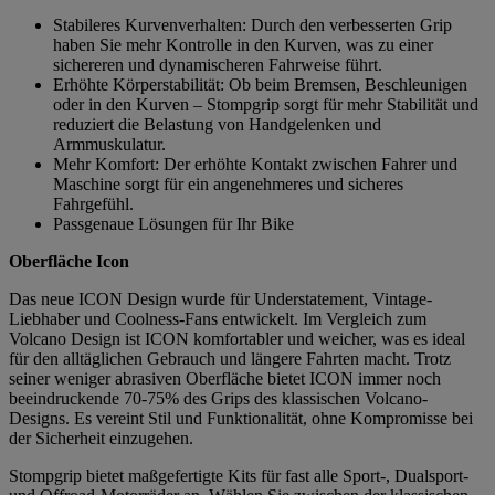
Stabileres Kurvenverhalten: Durch den verbesserten Grip
haben Sie mehr Kontrolle in den Kurven, was zu einer
sichereren und dynamischeren Fahrweise führt.
Erhöhte Körperstabilität: Ob beim Bremsen, Beschleunigen
oder in den Kurven – Stompgrip sorgt für mehr Stabilität und
reduziert die Belastung von Handgelenken und
Armmuskulatur.
Mehr Komfort: Der erhöhte Kontakt zwischen Fahrer und
Maschine sorgt für ein angenehmeres und sicheres
Fahrgefühl.
Passgenaue Lösungen für Ihr Bike
Oberfläche Icon
Das neue ICON Design wurde für Understatement, Vintage-
Liebhaber und Coolness-Fans entwickelt. Im Vergleich zum
Volcano Design ist ICON komfortabler und weicher, was es ideal
für den alltäglichen Gebrauch und längere Fahrten macht. Trotz
seiner weniger abrasiven Oberfläche bietet ICON immer noch
beeindruckende 70-75% des Grips des klassischen Volcano-
Designs. Es vereint Stil und Funktionalität, ohne Kompromisse bei
der Sicherheit einzugehen.
Stompgrip bietet maßgefertigte Kits für fast alle Sport-, Dualsport-