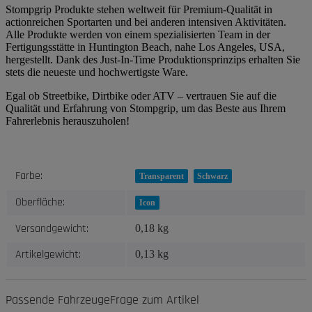
Stompgrip Produkte stehen weltweit für Premium-Qualität in
actionreichen Sportarten und bei anderen intensiven Aktivitäten.
Alle Produkte werden von einem spezialisierten Team in der
Fertigungsstätte in Huntington Beach, nahe Los Angeles, USA,
hergestellt. Dank des Just-In-Time Produktionsprinzips erhalten Sie
stets die neueste und hochwertigste Ware.
Egal ob Streetbike, Dirtbike oder ATV – vertrauen Sie auf die
Qualität und Erfahrung von Stompgrip, um das Beste aus Ihrem
Fahrerlebnis herauszuholen!
Produkteigenschaft
Wert
Farbe:
Transparent
Schwarz
Oberfläche:
Icon
Versandgewicht:
0,18 kg
Artikelgewicht:
0,13
kg
Passende Fahrzeuge
Frage zum Artikel