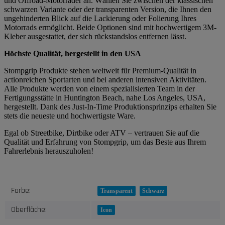
und Offroad-Motorräder an. Wählen Sie zwischen der klassischen
schwarzen Variante oder der transparenten Version, die Ihnen den
ungehinderten Blick auf die Lackierung oder Folierung Ihres
Motorrads ermöglicht. Beide Optionen sind mit hochwertigem 3M-
Kleber ausgestattet, der sich rückstandslos entfernen lässt.
Höchste Qualität, hergestellt in den USA
Stompgrip Produkte stehen weltweit für Premium-Qualität in
actionreichen Sportarten und bei anderen intensiven Aktivitäten.
Alle Produkte werden von einem spezialisierten Team in der
Fertigungsstätte in Huntington Beach, nahe Los Angeles, USA,
hergestellt. Dank des Just-In-Time Produktionsprinzips erhalten Sie
stets die neueste und hochwertigste Ware.
Egal ob Streetbike, Dirtbike oder ATV – vertrauen Sie auf die
Qualität und Erfahrung von Stompgrip, um das Beste aus Ihrem
Fahrerlebnis herauszuholen!
Produkteigenschaft
Wert
Farbe:
Transparent
Schwarz
Oberfläche:
Icon