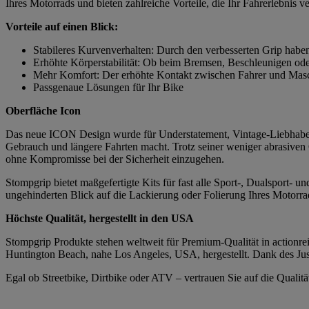
Ihres Motorrads und bieten zahlreiche Vorteile, die Ihr Fahrerlebnis v
Vorteile auf einen Blick:
Stabileres Kurvenverhalten: Durch den verbesserten Grip habe
Erhöhte Körperstabilität: Ob beim Bremsen, Beschleunigen ode
Mehr Komfort: Der erhöhte Kontakt zwischen Fahrer und Masch
Passgenaue Lösungen für Ihr Bike
Oberfläche Icon
Das neue ICON Design wurde für Understatement, Vintage-Liebhaber 
Gebrauch und längere Fahrten macht. Trotz seiner weniger abrasiven
ohne Kompromisse bei der Sicherheit einzugehen.
Stompgrip bietet maßgefertigte Kits für fast alle Sport-, Dualsport-
ungehinderten Blick auf die Lackierung oder Folierung Ihres Motorrad
Höchste Qualität, hergestellt in den USA
Stompgrip Produkte stehen weltweit für Premium-Qualität in actionrei
Huntington Beach, nahe Los Angeles, USA, hergestellt. Dank des Just
Egal ob Streetbike, Dirtbike oder ATV – vertrauen Sie auf die Quali