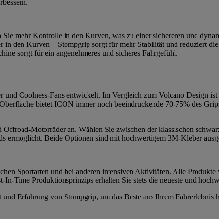
erbessern.
n Sie mehr Kontrolle in den Kurven, was zu einer sichereren und dynam
r in den Kurven – Stompgrip sorgt für mehr Stabilität und reduziert 
ine sorgt für ein angenehmeres und sicheres Fahrgefühl.
und Coolness-Fans entwickelt. Im Vergleich zum Volcano Design ist I
 Oberfläche bietet ICON immer noch beeindruckende 70-75% des Grips d
 und Offroad-Motorräder an. Wählen Sie zwischen der klassischen schwar
s ermöglicht. Beide Optionen sind mit hochwertigem 3M-Kleber ausgesta
chen Sportarten und bei anderen intensiven Aktivitäten. Alle Produkte 
-In-Time Produktionsprinzips erhalten Sie stets die neueste und hochw
tät und Erfahrung von Stompgrip, um das Beste aus Ihrem Fahrerlebnis 