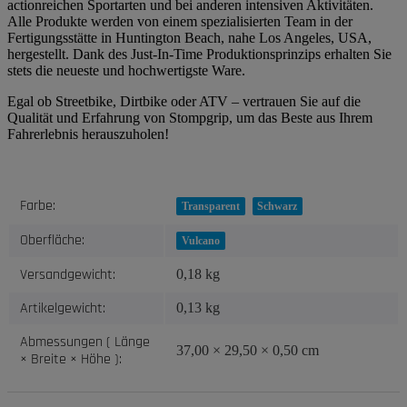
actionreichen Sportarten und bei anderen intensiven Aktivitäten.
Alle Produkte werden von einem spezialisierten Team in der
Fertigungsstätte in Huntington Beach, nahe Los Angeles, USA,
hergestellt. Dank des Just-In-Time Produktionsprinzips erhalten Sie
stets die neueste und hochwertigste Ware.
Egal ob Streetbike, Dirtbike oder ATV – vertrauen Sie auf die
Qualität und Erfahrung von Stompgrip, um das Beste aus Ihrem
Fahrerlebnis herauszuholen!
Produkteigenschaft
Wert
Farbe:
Transparent
Schwarz
Oberfläche:
Vulcano
Versandgewicht:
0,18 kg
Artikelgewicht:
0,13
kg
Abmessungen ( Länge
37,00 × 29,50 × 0,50 cm
× Breite × Höhe ):