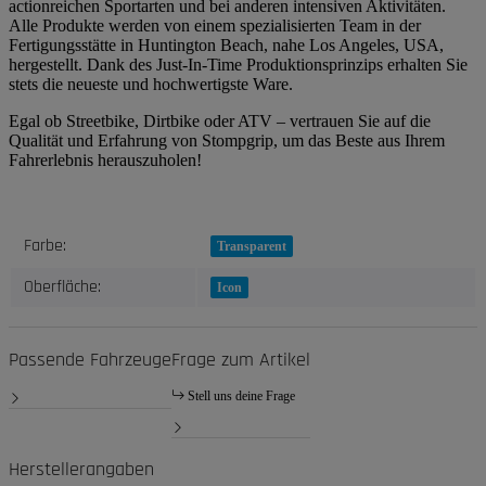
actionreichen Sportarten und bei anderen intensiven Aktivitäten.
Alle Produkte werden von einem spezialisierten Team in der
Fertigungsstätte in Huntington Beach, nahe Los Angeles, USA,
hergestellt. Dank des Just-In-Time Produktionsprinzips erhalten Sie
stets die neueste und hochwertigste Ware.
Egal ob Streetbike, Dirtbike oder ATV – vertrauen Sie auf die
Qualität und Erfahrung von Stompgrip, um das Beste aus Ihrem
Fahrerlebnis herauszuholen!
Produkteigenschaft
Wert
Farbe:
Transparent
Oberfläche:
Icon
Passende Fahrzeuge
Frage zum Artikel
Stell uns deine Frage
Herstellerangaben