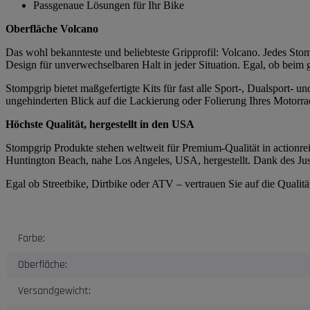
Passgenaue Lösungen für Ihr Bike
Oberfläche Volcano
Das wohl bekannteste und beliebteste Gripprofil: Volcano. Jedes Stomp
Design für unverwechselbaren Halt in jeder Situation. Egal, ob beim
Stompgrip bietet maßgefertigte Kits für fast alle Sport-, Dualsport-
ungehinderten Blick auf die Lackierung oder Folierung Ihres Motorrad
Höchste Qualität, hergestellt in den USA
Stompgrip Produkte stehen weltweit für Premium-Qualität in actionrei
Huntington Beach, nahe Los Angeles, USA, hergestellt. Dank des Just
Egal ob Streetbike, Dirtbike oder ATV – vertrauen Sie auf die Quali
Produkteigenschaft
Wert
Farbe:
Oberfläche:
Versandgewicht: