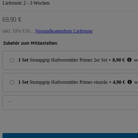
Lieferzeit:
2 - 3 Wochen
69,90 €
inkl. 19% USt. ,
Versandkostenfreie Lieferung
Zubehör zum Mitbestellen:
1
Set
Stompgrip Haftvermittler Primer 2er Set
+
8,90
€
we
1
Set
Stompgrip Haftvermittler Primer einzeln
+
4,90
€
we