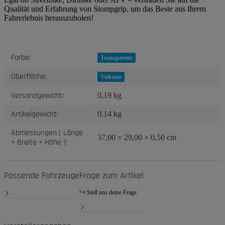
Qualität und Erfahrung von Stompgrip, um das Beste aus Ihrem
Fahrerlebnis herauszuholen!
Produkteigenschaft
Wert
Farbe:
Transparent
Oberfläche:
Vulcano
Versandgewicht:
0,19 kg
Artikelgewicht:
0,14
kg
Abmessungen ( Länge
37,00 × 29,00 × 0,50 cm
× Breite × Höhe ):
Passende Fahrzeuge
Frage zum Artikel
Stell uns deine Frage