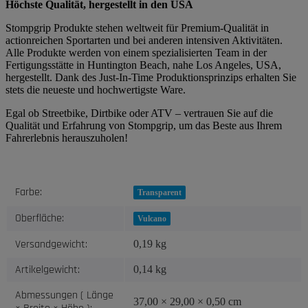
Höchste Qualität, hergestellt in den USA
Stompgrip Produkte stehen weltweit für Premium-Qualität in
actionreichen Sportarten und bei anderen intensiven Aktivitäten.
Alle Produkte werden von einem spezialisierten Team in der
Fertigungsstätte in Huntington Beach, nahe Los Angeles, USA,
hergestellt. Dank des Just-In-Time Produktionsprinzips erhalten Sie
stets die neueste und hochwertigste Ware.
Egal ob Streetbike, Dirtbike oder ATV – vertrauen Sie auf die
Qualität und Erfahrung von Stompgrip, um das Beste aus Ihrem
Fahrerlebnis herauszuholen!
Produkteigenschaft
Wert
Farbe:
Transparent
Oberfläche:
Vulcano
Versandgewicht:
0,19 kg
Artikelgewicht:
0,14
kg
Abmessungen ( Länge
37,00 × 29,00 × 0,50 cm