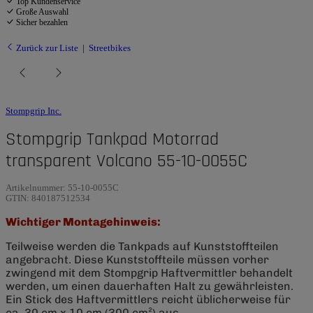
Top Kundenservice
Große Auswahl
Sicher bezahlen
Zurück zur Liste
Streetbikes
Stompgrip Inc.
Stompgrip Tankpad Motorrad
transparent Volcano 55-10-0055C
Artikelnummer:
55-10-0055C
GTIN:
840187512534
Wichtiger Montagehinweis:
Teilweise werden die Tankpads auf Kunststoffteilen
angebracht. Diese Kunststoffteile müssen vorher
zwingend mit dem Stompgrip Haftvermittler behandelt
werden, um einen dauerhaften Halt zu gewährleisten.
Ein Stick des Haftvermittlers reicht üblicherweise für
ca. 30 cm x 10 cm (300 cm²) aus.