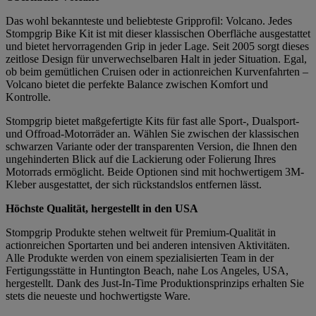
Das wohl bekannteste und beliebteste Gripprofil: Volcano. Jedes
Stompgrip Bike Kit ist mit dieser klassischen Oberfläche ausgestattet
und bietet hervorragenden Grip in jeder Lage. Seit 2005 sorgt dieses
zeitlose Design für unverwechselbaren Halt in jeder Situation. Egal,
ob beim gemütlichen Cruisen oder in actionreichen Kurvenfahrten –
Volcano bietet die perfekte Balance zwischen Komfort und
Kontrolle.
Stompgrip bietet maßgefertigte Kits für fast alle Sport-, Dualsport-
und Offroad-Motorräder an. Wählen Sie zwischen der klassischen
schwarzen Variante oder der transparenten Version, die Ihnen den
ungehinderten Blick auf die Lackierung oder Folierung Ihres
Motorrads ermöglicht. Beide Optionen sind mit hochwertigem 3M-
Kleber ausgestattet, der sich rückstandslos entfernen lässt.
Höchste Qualität, hergestellt in den USA
Stompgrip Produkte stehen weltweit für Premium-Qualität in
actionreichen Sportarten und bei anderen intensiven Aktivitäten.
Alle Produkte werden von einem spezialisierten Team in der
Fertigungsstätte in Huntington Beach, nahe Los Angeles, USA,
hergestellt. Dank des Just-In-Time Produktionsprinzips erhalten Sie
stets die neueste und hochwertigste Ware.