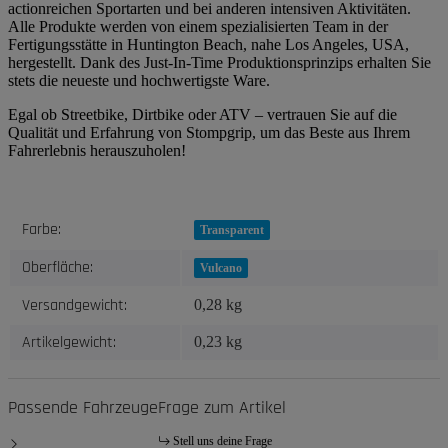
actionreichen Sportarten und bei anderen intensiven Aktivitäten.
Alle Produkte werden von einem spezialisierten Team in der
Fertigungsstätte in Huntington Beach, nahe Los Angeles, USA,
hergestellt. Dank des Just-In-Time Produktionsprinzips erhalten Sie
stets die neueste und hochwertigste Ware.
Egal ob Streetbike, Dirtbike oder ATV – vertrauen Sie auf die
Qualität und Erfahrung von Stompgrip, um das Beste aus Ihrem
Fahrerlebnis herauszuholen!
Produkteigenschaft
Wert
Farbe:
Transparent
Oberfläche:
Vulcano
Versandgewicht:
0,28 kg
Artikelgewicht:
0,23
kg
Passende Fahrzeuge
Frage zum Artikel
Stell uns deine Frage