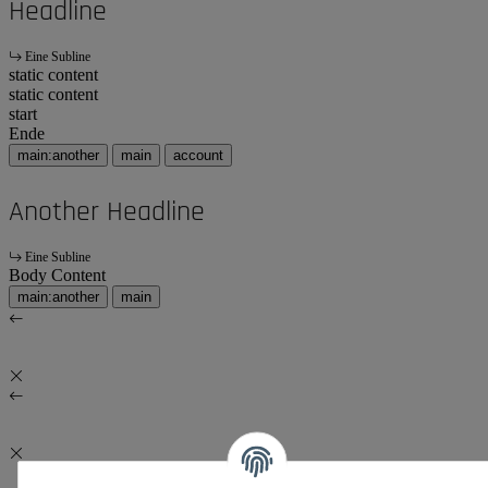
Headline
Eine Subline
static content
static content
start
Ende
main:another
main
account
Another Headline
Eine Subline
Body Content
main:another
main