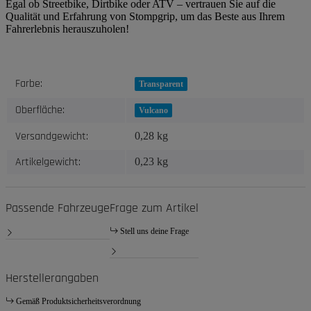
Egal ob Streetbike, Dirtbike oder ATV – vertrauen Sie auf die
Qualität und Erfahrung von Stompgrip, um das Beste aus Ihrem
Fahrerlebnis herauszuholen!
Produkteigenschaft
Wert
Farbe:
Transparent
Oberfläche:
Vulcano
Versandgewicht:
0,28 kg
Artikelgewicht:
0,23
kg
Passende Fahrzeuge
Frage zum Artikel
Stell uns deine Frage
Herstellerangaben
Gemäß Produktsicherheitsverordnung