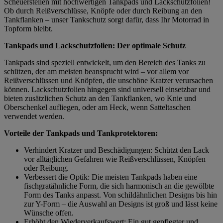
Scheuerstellen mit hochwertigen Tankpads und Lackschutzfolien!
Ob durch Reißverschlüsse, Knöpfe oder durch Reibung an den
Tankflanken – unser Tankschutz sorgt dafür, dass Ihr Motorrad in
Topform bleibt.
Tankpads und Lackschutzfolien: Der optimale Schutz
Tankpads sind speziell entwickelt, um den Bereich des Tanks zu
schützen, der am meisten beansprucht wird – vor allem vor
Reißverschlüssen und Knöpfen, die unschöne Kratzer verursachen
können. Lackschutzfolien hingegen sind universell einsetzbar und
bieten zusätzlichen Schutz an den Tankflanken, wo Knie und
Oberschenkel aufliegen, oder am Heck, wenn Satteltaschen
verwendet werden.
Vorteile der Tankpads und Tankprotektoren:
Verhindert Kratzer und Beschädigungen: Schützt den Lack
vor alltäglichen Gefahren wie Reißverschlüssen, Knöpfen
oder Reibung.
Verbessert die Optik: Die meisten Tankpads haben eine
fischgratähnliche Form, die sich harmonisch an die gewölbte
Form des Tanks anpasst. Von schildähnlichen Designs bis hin
zur Y-Form – die Auswahl an Designs ist groß und lässt keine
Wünsche offen.
Erhöht den Wiederverkaufswert: Ein gut gepflegter und