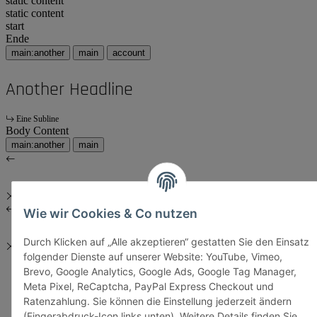
static content
static content
start
Ende
main:another
main
account
Another Headline
Eine Subline
Body Content
main:another
main
Wie wir Cookies & Co nutzen
Durch Klicken auf „Alle akzeptieren“ gestatten Sie den Einsatz
folgender Dienste auf unserer Website: YouTube, Vimeo,
Brevo, Google Analytics, Google Ads, Google Tag Manager,
Meta Pixel, ReCaptcha, PayPal Express Checkout und
Ratenzahlung. Sie können die Einstellung jederzeit ändern
(Fingerabdruck-Icon links unten). Weitere Details finden Sie