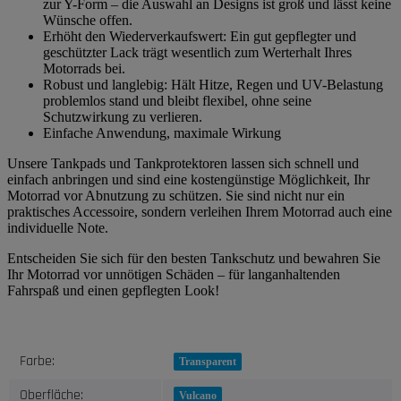
zur Y-Form – die Auswahl an Designs ist groß und lässt keine
Wünsche offen.
Erhöht den Wiederverkaufswert: Ein gut gepflegter und
geschützter Lack trägt wesentlich zum Werterhalt Ihres
Motorrads bei.
Robust und langlebig: Hält Hitze, Regen und UV-Belastung
problemlos stand und bleibt flexibel, ohne seine
Schutzwirkung zu verlieren.
Einfache Anwendung, maximale Wirkung
Unsere Tankpads und Tankprotektoren lassen sich schnell und
einfach anbringen und sind eine kostengünstige Möglichkeit, Ihr
Motorrad vor Abnutzung zu schützen. Sie sind nicht nur ein
praktisches Accessoire, sondern verleihen Ihrem Motorrad auch eine
individuelle Note.
Entscheiden Sie sich für den besten Tankschutz und bewahren Sie
Ihr Motorrad vor unnötigen Schäden – für langanhaltenden
Fahrspaß und einen gepflegten Look!
Produkteigenschaft
Wert
Farbe:
Transparent
Oberfläche:
Vulcano