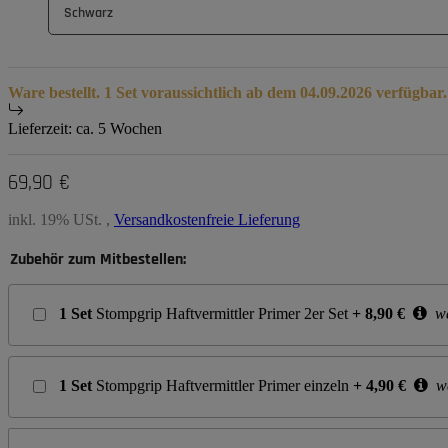
Schwarz
Ware bestellt. 1 Set voraussichtlich ab dem 04.09.2026 verfügbar.
Lieferzeit:
ca. 5 Wochen
69,90 €
inkl. 19% USt. ,
Versandkostenfreie Lieferung
Zubehör zum Mitbestellen:
1
Set
Stompgrip Haftvermittler Primer 2er Set
+
8,90
€
we
1
Set
Stompgrip Haftvermittler Primer einzeln
+
4,90
€
we