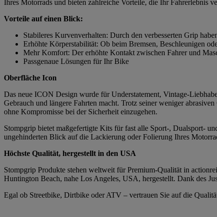
Ihres Motorrads und bieten zahlreiche Vorteile, die Ihr Fahrerlebnis v
Vorteile auf einen Blick:
Stabileres Kurvenverhalten: Durch den verbesserten Grip habe
Erhöhte Körperstabilität: Ob beim Bremsen, Beschleunigen ode
Mehr Komfort: Der erhöhte Kontakt zwischen Fahrer und Masch
Passgenaue Lösungen für Ihr Bike
Oberfläche Icon
Das neue ICON Design wurde für Understatement, Vintage-Liebhaber 
Gebrauch und längere Fahrten macht. Trotz seiner weniger abrasiven
ohne Kompromisse bei der Sicherheit einzugehen.
Stompgrip bietet maßgefertigte Kits für fast alle Sport-, Dualsport-
ungehinderten Blick auf die Lackierung oder Folierung Ihres Motorrad
Höchste Qualität, hergestellt in den USA
Stompgrip Produkte stehen weltweit für Premium-Qualität in actionrei
Huntington Beach, nahe Los Angeles, USA, hergestellt. Dank des Just
Egal ob Streetbike, Dirtbike oder ATV – vertrauen Sie auf die Quali