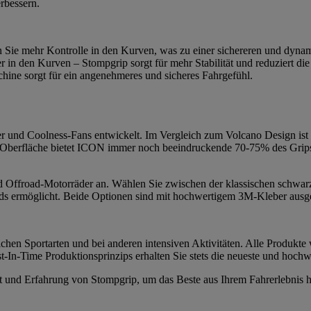
erbessern.
n Sie mehr Kontrolle in den Kurven, was zu einer sichereren und dynam
r in den Kurven – Stompgrip sorgt für mehr Stabilität und reduziert 
ine sorgt für ein angenehmeres und sicheres Fahrgefühl.
und Coolness-Fans entwickelt. Im Vergleich zum Volcano Design ist I
 Oberfläche bietet ICON immer noch beeindruckende 70-75% des Grips d
 und Offroad-Motorräder an. Wählen Sie zwischen der klassischen schwar
s ermöglicht. Beide Optionen sind mit hochwertigem 3M-Kleber ausgesta
chen Sportarten und bei anderen intensiven Aktivitäten. Alle Produkte 
-In-Time Produktionsprinzips erhalten Sie stets die neueste und hochw
tät und Erfahrung von Stompgrip, um das Beste aus Ihrem Fahrerlebnis 