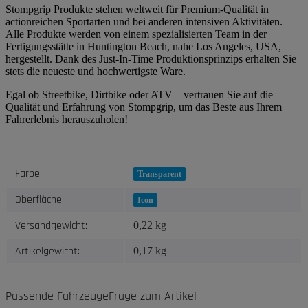
Stompgrip Produkte stehen weltweit für Premium-Qualität in
actionreichen Sportarten und bei anderen intensiven Aktivitäten.
Alle Produkte werden von einem spezialisierten Team in der
Fertigungsstätte in Huntington Beach, nahe Los Angeles, USA,
hergestellt. Dank des Just-In-Time Produktionsprinzips erhalten Sie
stets die neueste und hochwertigste Ware.
Egal ob Streetbike, Dirtbike oder ATV – vertrauen Sie auf die
Qualität und Erfahrung von Stompgrip, um das Beste aus Ihrem
Fahrerlebnis herauszuholen!
Produkteigenschaft
Wert
Farbe:
Transparent
Oberfläche:
Icon
Versandgewicht:
0,22 kg
Artikelgewicht:
0,17
kg
Passende Fahrzeuge
Frage zum Artikel