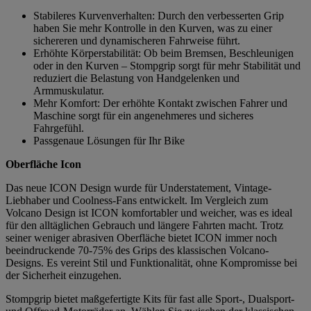
Stabileres Kurvenverhalten: Durch den verbesserten Grip
haben Sie mehr Kontrolle in den Kurven, was zu einer
sichereren und dynamischeren Fahrweise führt.
Erhöhte Körperstabilität: Ob beim Bremsen, Beschleunigen
oder in den Kurven – Stompgrip sorgt für mehr Stabilität und
reduziert die Belastung von Handgelenken und
Armmuskulatur.
Mehr Komfort: Der erhöhte Kontakt zwischen Fahrer und
Maschine sorgt für ein angenehmeres und sicheres
Fahrgefühl.
Passgenaue Lösungen für Ihr Bike
Oberfläche Icon
Das neue ICON Design wurde für Understatement, Vintage-
Liebhaber und Coolness-Fans entwickelt. Im Vergleich zum
Volcano Design ist ICON komfortabler und weicher, was es ideal
für den alltäglichen Gebrauch und längere Fahrten macht. Trotz
seiner weniger abrasiven Oberfläche bietet ICON immer noch
beeindruckende 70-75% des Grips des klassischen Volcano-
Designs. Es vereint Stil und Funktionalität, ohne Kompromisse bei
der Sicherheit einzugehen.
Stompgrip bietet maßgefertigte Kits für fast alle Sport-, Dualsport-