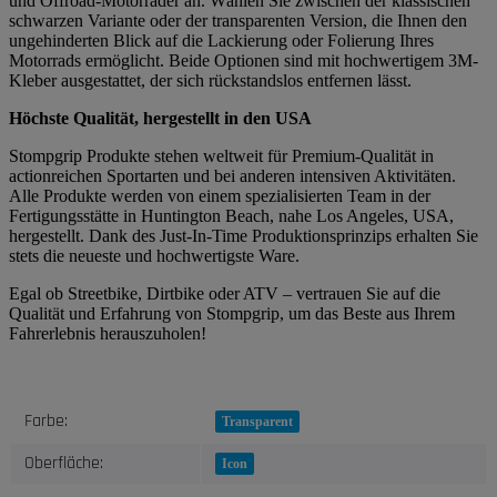
und Offroad-Motorräder an. Wählen Sie zwischen der klassischen
schwarzen Variante oder der transparenten Version, die Ihnen den
ungehinderten Blick auf die Lackierung oder Folierung Ihres
Motorrads ermöglicht. Beide Optionen sind mit hochwertigem 3M-
Kleber ausgestattet, der sich rückstandslos entfernen lässt.
Höchste Qualität, hergestellt in den USA
Stompgrip Produkte stehen weltweit für Premium-Qualität in
actionreichen Sportarten und bei anderen intensiven Aktivitäten.
Alle Produkte werden von einem spezialisierten Team in der
Fertigungsstätte in Huntington Beach, nahe Los Angeles, USA,
hergestellt. Dank des Just-In-Time Produktionsprinzips erhalten Sie
stets die neueste und hochwertigste Ware.
Egal ob Streetbike, Dirtbike oder ATV – vertrauen Sie auf die
Qualität und Erfahrung von Stompgrip, um das Beste aus Ihrem
Fahrerlebnis herauszuholen!
Produkteigenschaft
Wert
Farbe:
Transparent
Oberfläche:
Icon