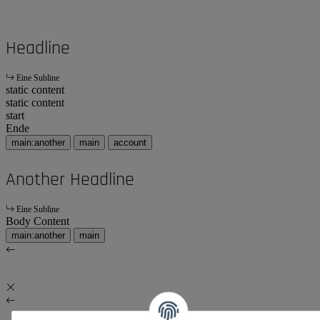
Headline
Eine Subline
static content
static content
start
Ende
main:another
main
account
Another Headline
Eine Subline
Body Content
main:another
main