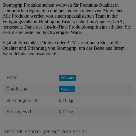
Stompgrip Produkte stehen weltweit für Premium-Qualität in
actionreichen Sportarten und bei anderen intensiven Aktivitäten.
Alle Produkte werden von einem spezialisierten Team in der
Fertigungsstätte in Huntington Beach, nahe Los Angeles, USA,
hergestellt. Dank des Just-In-Time Produktionsprinzips erhalten Sie
stets die neueste und hochwertigste Ware.
Egal ob Streetbike, Dirtbike oder ATV – vertrauen Sie auf die
Qualität und Erfahrung von Stompgrip, um das Beste aus Ihrem
Fahrerlebnis herauszuholen!
Produkteigenschaft
Wert
Farbe:
Schwarz
Oberfläche:
Vulcano
Versandgewicht:
0,16 kg
Artikelgewicht:
0,11
kg
Passende Fahrzeuge
Frage zum Artikel