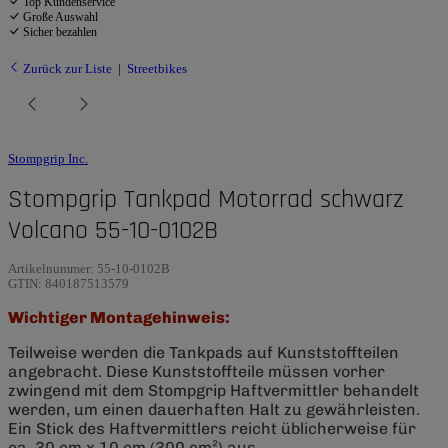
Top Kundenservice
Große Auswahl
Sicher bezahlen
Zurück zur Liste
Streetbikes
Stompgrip Inc.
Stompgrip Tankpad Motorrad schwarz
Volcano 55-10-0102B
Artikelnummer:
55-10-0102B
GTIN:
840187513579
Wichtiger Montagehinweis:
Teilweise werden die Tankpads auf Kunststoffteilen
angebracht. Diese Kunststoffteile müssen vorher
zwingend mit dem Stompgrip Haftvermittler behandelt
werden, um einen dauerhaften Halt zu gewährleisten.
Ein Stick des Haftvermittlers reicht üblicherweise für
ca. 30 cm x 10 cm (300 cm²) aus.