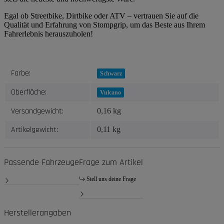
Egal ob Streetbike, Dirtbike oder ATV – vertrauen Sie auf die
Qualität und Erfahrung von Stompgrip, um das Beste aus Ihrem
Fahrerlebnis herauszuholen!
Produkteigenschaft
Wert
Farbe:
Schwarz
Oberfläche:
Vulcano
Versandgewicht:
0,16 kg
Artikelgewicht:
0,11
kg
Passende Fahrzeuge
Frage zum Artikel
Stell uns deine Frage
Herstellerangaben