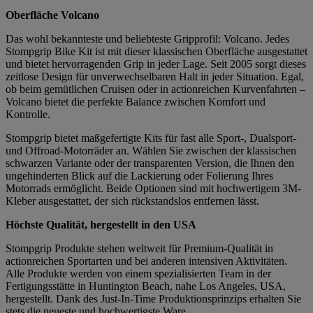
Oberfläche Volcano
Das wohl bekannteste und beliebteste Gripprofil: Volcano. Jedes
Stompgrip Bike Kit ist mit dieser klassischen Oberfläche ausgestattet
und bietet hervorragenden Grip in jeder Lage. Seit 2005 sorgt dieses
zeitlose Design für unverwechselbaren Halt in jeder Situation. Egal,
ob beim gemütlichen Cruisen oder in actionreichen Kurvenfahrten –
Volcano bietet die perfekte Balance zwischen Komfort und
Kontrolle.
Stompgrip bietet maßgefertigte Kits für fast alle Sport-, Dualsport-
und Offroad-Motorräder an. Wählen Sie zwischen der klassischen
schwarzen Variante oder der transparenten Version, die Ihnen den
ungehinderten Blick auf die Lackierung oder Folierung Ihres
Motorrads ermöglicht. Beide Optionen sind mit hochwertigem 3M-
Kleber ausgestattet, der sich rückstandslos entfernen lässt.
Höchste Qualität, hergestellt in den USA
Stompgrip Produkte stehen weltweit für Premium-Qualität in
actionreichen Sportarten und bei anderen intensiven Aktivitäten.
Alle Produkte werden von einem spezialisierten Team in der
Fertigungsstätte in Huntington Beach, nahe Los Angeles, USA,
hergestellt. Dank des Just-In-Time Produktionsprinzips erhalten Sie
stets die neueste und hochwertigste Ware.