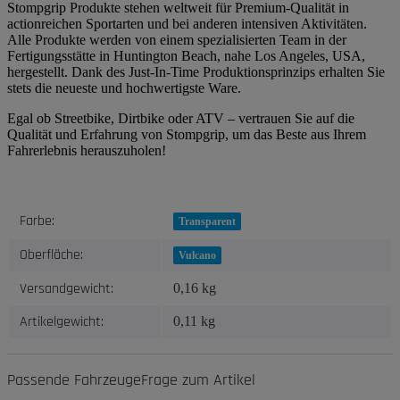
Stompgrip Produkte stehen weltweit für Premium-Qualität in
actionreichen Sportarten und bei anderen intensiven Aktivitäten.
Alle Produkte werden von einem spezialisierten Team in der
Fertigungsstätte in Huntington Beach, nahe Los Angeles, USA,
hergestellt. Dank des Just-In-Time Produktionsprinzips erhalten Sie
stets die neueste und hochwertigste Ware.
Egal ob Streetbike, Dirtbike oder ATV – vertrauen Sie auf die
Qualität und Erfahrung von Stompgrip, um das Beste aus Ihrem
Fahrerlebnis herauszuholen!
Produkteigenschaft
Wert
Farbe:
Transparent
Oberfläche:
Vulcano
Versandgewicht:
0,16 kg
Artikelgewicht:
0,11
kg
Passende Fahrzeuge
Frage zum Artikel