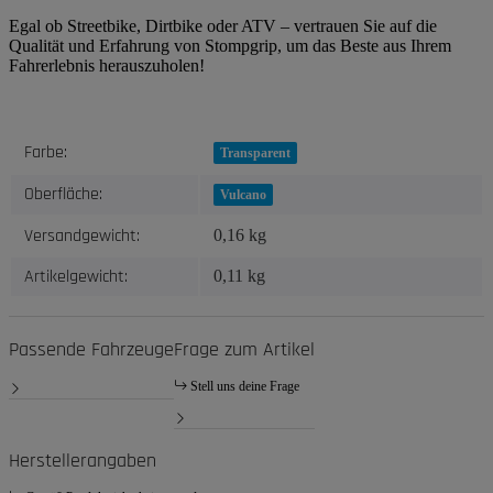
Egal ob Streetbike, Dirtbike oder ATV – vertrauen Sie auf die
Qualität und Erfahrung von Stompgrip, um das Beste aus Ihrem
Fahrerlebnis herauszuholen!
Produkteigenschaft
Wert
Farbe:
Transparent
Oberfläche:
Vulcano
Versandgewicht:
0,16 kg
Artikelgewicht:
0,11
kg
Passende Fahrzeuge
Frage zum Artikel
Stell uns deine Frage
Herstellerangaben