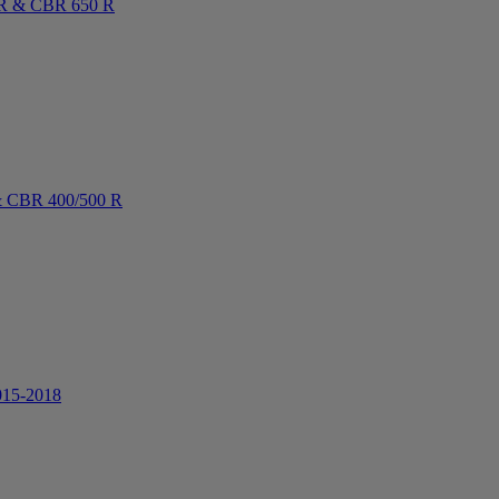
0 R & CBR 650 R
 & CBR 400/500 R
015-2018