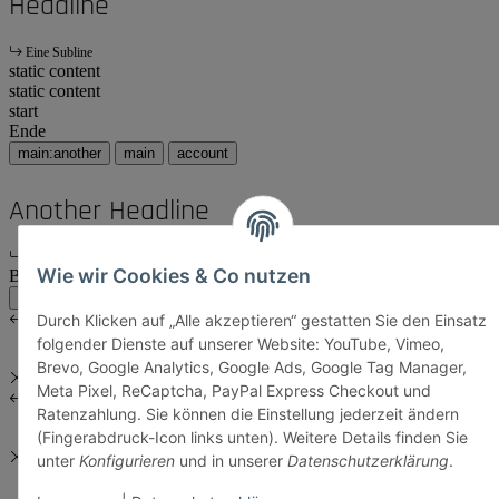
Headline
Eine Subline
static content
static content
start
Ende
main:another
main
account
Another Headline
Eine Subline
Wie wir Cookies & Co nutzen
Body Content
main:another
main
Durch Klicken auf „Alle akzeptieren“ gestatten Sie den Einsatz
folgender Dienste auf unserer Website: YouTube, Vimeo,
Brevo, Google Analytics, Google Ads, Google Tag Manager,
Meta Pixel, ReCaptcha, PayPal Express Checkout und
Ratenzahlung. Sie können die Einstellung jederzeit ändern
(Fingerabdruck-Icon links unten). Weitere Details finden Sie
unter
Konfigurieren
und in unserer
Datenschutzerklärung
.