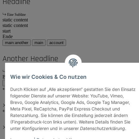
Headline
Eine Subline
static content
static content
start
Ende
main:another
main
account
Another Headline
Eine Subline
Wie wir Cookies & Co nutzen
Body Content
main:another
main
Durch Klicken auf „Alle akzeptieren“ gestatten Sie den Einsatz
folgender Dienste auf unserer Website: YouTube, Vimeo,
Brevo, Google Analytics, Google Ads, Google Tag Manager,
Meta Pixel, ReCaptcha, PayPal Express Checkout und
Ratenzahlung. Sie können die Einstellung jederzeit ändern
(Fingerabdruck-Icon links unten). Weitere Details finden Sie
unter
Konfigurieren
und in unserer
Datenschutzerklärung
.